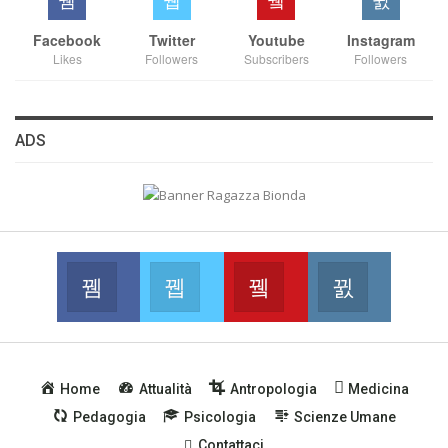
Facebook
Twitter
Youtube
Instagram
Likes
Followers
Subscribers
Followers
ADS
Facebook
Twitter
Youtube
Instagram
Join us on Facebook
Join us on Twitter
Join us on Youtube
Join us on
Home
Attualità
Antropologia
Medicina
Pedagogia
Psicologia
Scienze Umane
Contattaci