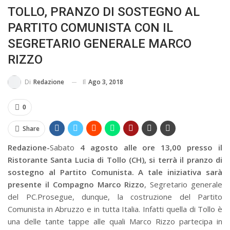
TOLLO, PRANZO DI SOSTEGNO AL
BUSSOLA PSICOLOGICA TRA PROTEZIONE E BUON SENSO
PARTITO COMUNISTA CON IL
IN...
SEGRETARIO GENERALE MARCO
RIZZO
Il
Ago 3, 2018
Di
Redazione
0
Share
Redazione-
Sabato
4 agosto alle ore 13,00 presso il
Ristorante Santa Lucia di Tollo (CH), si terrà il pranzo di
sostegno al Partito Comunista. A tale iniziativa sarà
presente il Compagno Marco Rizzo
, Segretario generale
del PC.Prosegue, dunque, la costruzione del Partito
Comunista in Abruzzo e in tutta Italia. Infatti quella di Tollo è
una delle tante tappe alle quali Marco Rizzo partecipa in