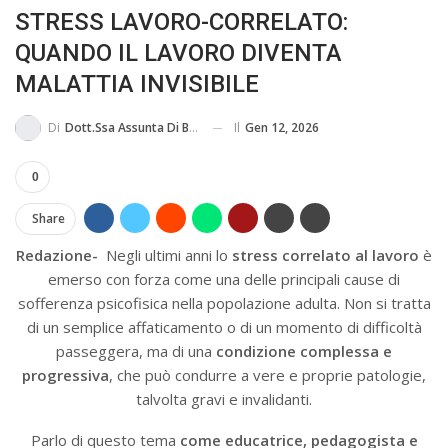
STRESS LAVORO-CORRELATO:
BUSSOLA PSICOLOGICA TRA PROTEZIONE E BUON SENSO
QUANDO IL LAVORO DIVENTA
IN...
MALATTIA INVISIBILE
Il
Gen 12, 2026
Di
Dott.ssa Assunta Di Basilico
0
Share
Redazione-
Negli ultimi anni lo
stress correlato al lavoro
è
emerso con forza come una delle principali cause di
sofferenza psicofisica nella popolazione adulta. Non si tratta
di un semplice affaticamento o di un momento di difficoltà
passeggera, ma di una
condizione complessa e
progressiva
, che può condurre a vere e proprie patologie,
talvolta gravi e invalidanti.
Parlo di questo tema
come educatrice, pedagogista e