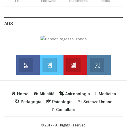
Likes
Followers
Subscribers
Followers
ADS
Facebook
Twitter
Youtube
Instagram
Join us on Facebook
Join us on Twitter
Join us on Youtube
Join us on
Home
Attualità
Antropologia
Medicina
Pedagogia
Psicologia
Scienze Umane
Contattaci
© 2017 - All Rights Reserved.