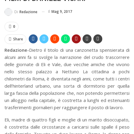
IN...
Il
Mag 9, 2017
Di
Redazione
0
Share
Redazione-
Dietro il titolo di una canzonetta spensierata di
alcuni anni fa si svolge la narrazione del crudo trascorrere
delle giornate di Eli e Vale, due vecchie amiche che vivono
nello stesso palazzo a Nettuno La cittadina a pochi
chilometri da Roma, è diventata negli anni, come tutti i centri
dell’hinterland urbano, una sorta di dormitorio per quella
larga fascia della popolazione che, non potendo permettersi
un alloggio nella capitale, è costretta a lunghi ed estenuanti
trasferimenti giornalieri per raggiungere il posto di lavoro.
Eli, madre di quattro figli e moglie di un marito disoccupato,
è costretta dalle circostanze a caricarsi sulle spalle il peso
della famiglia. Trovato un duro lavoro a Roma, la donna non