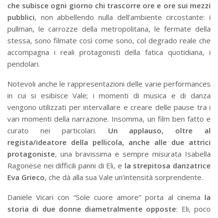
che subisce ogni giorno chi trascorre ore e ore sui mezzi
pubblici
, non abbellendo nulla dell’ambiente circostante: i
pullman, le carrozze della metropolitana, le fermate della
stessa, sono filmate così come sono, col degrado reale che
accompagna i reali protagonisti della fatica quotidiana, i
pendolari.
Notevoli anche le rappresentazioni delle varie performances
in cui si esibisce Vale; i momenti di musica e di danza
vengono utilizzati per intervallare e creare delle pause tra i
vari momenti della narrazione. Insomma, un film ben fatto e
curato nei particolari.
Un applauso, oltre al
regista/ideatore della pellicola, anche alle due attrici
protagoniste
, una bravissima e sempre misurata Isabella
Ragonese nei difficili panni di Eli, e
la strepitosa danzatrice
Eva Grieco
, che dà alla sua Vale un’intensità sorprendente.
Daniele Vicari con “Sole cuore amore” porta al cinema
la
storia di due donne diametralmente opposte
: Eli, poco