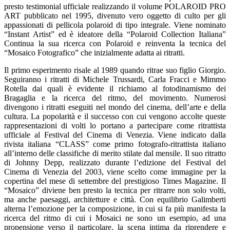
presto testimonial ufficiale realizzando il volume POLAROID PRO
ART pubblicato nel 1995, divenuto vero oggetto di culto per gli
appassionati di pellicola polaroid di tipo integrale. Viene nominato
“Instant Artist” ed è ideatore della “Polaroid Collection Italiana”
Continua la sua ricerca con Polaroid e reinventa la tecnica del
“Mosaico Fotografico” che inizialmente adatta ai ritratti.
Il primo esperimento risale al 1989 quando ritrae suo figlio Giorgio.
Seguiranno i ritratti di Michele Trussardi, Carla Fracci e Mimmo
Rotella dai quali è evidente il richiamo al fotodinamismo dei
Bragaglia e la ricerca del ritmo, del movimento. Numerosi
divengono i ritratti eseguiti nel mondo del cinema, dell’arte e della
cultura. La popolarità e il successo con cui vengono accolte queste
rappresentazioni di volti lo portano a partecipare come ritrattista
ufficiale al Festival del Cinema di Venezia. Viene indicato dalla
rivista italiana “CLASS” come primo fotografo-ritrattista italiano
all’interno delle classifiche di merito stilate dal mensile. Il suo ritratto
di Johnny Depp, realizzato durante l’edizione del Festival del
Cinema di Venezia del 2003, viene scelto come immagine per la
copertina del mese di settembre del prestigioso Times Magazine. Il
“Mosaico” diviene ben presto la tecnica per ritrarre non solo volti,
ma anche paesaggi, architetture e città. Con equilibrio Galimberti
alterna l’emozione per la composizione, in cui si fa più manifesta la
ricerca del ritmo di cui i Mosaici ne sono un esempio, ad una
propensione verso il particolare, la scena intima da riprendere e