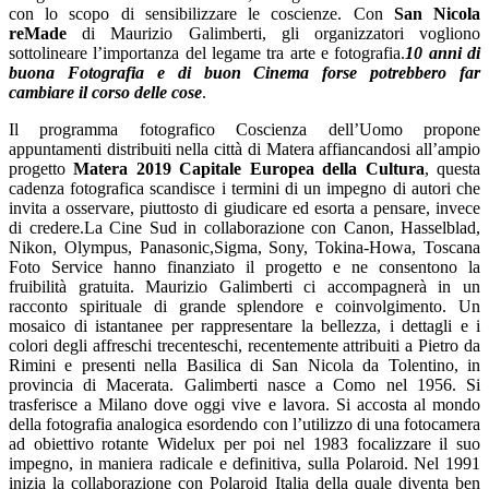
con lo scopo di sensibilizzare le coscienze. Con
San Nicola
reMade
di Maurizio Galimberti, gli organizzatori vogliono
sottolineare l’importanza del legame tra arte e fotografia.
10 anni di
buona Fotografia e di buon Cinema forse potrebbero far
cambiare il corso delle cose
.
Il programma fotografico Coscienza dell’Uomo propone
appuntamenti distribuiti nella città di Matera affiancandosi all’ampio
progetto
Matera 2019 Capitale Europea della Cultura
, questa
cadenza fotografica scandisce i termini di un impegno di autori che
invita a osservare, piuttosto di giudicare ed esorta a pensare, invece
di credere.La Cine Sud in collaborazione con Canon, Hasselblad,
Nikon, Olympus, Panasonic,Sigma, Sony, Tokina-Howa, Toscana
Foto Service hanno finanziato il progetto e ne consentono la
fruibilità gratuita. Maurizio Galimberti ci accompagnerà in un
racconto spirituale di grande splendore e coinvolgimento. Un
mosaico di istantanee per rappresentare la bellezza, i dettagli e i
colori degli affreschi trecenteschi, recentemente attribuiti a Pietro da
Rimini e presenti nella Basilica di San Nicola da Tolentino, in
provincia di Macerata. Galimberti nasce a Como nel 1956. Si
trasferisce a Milano dove oggi vive e lavora. Si accosta al mondo
della fotografia analogica esordendo con l’utilizzo di una fotocamera
ad obiettivo rotante Widelux per poi nel 1983 focalizzare il suo
impegno, in maniera radicale e definitiva, sulla Polaroid. Nel 1991
inizia la collaborazione con Polaroid Italia della quale diventa ben