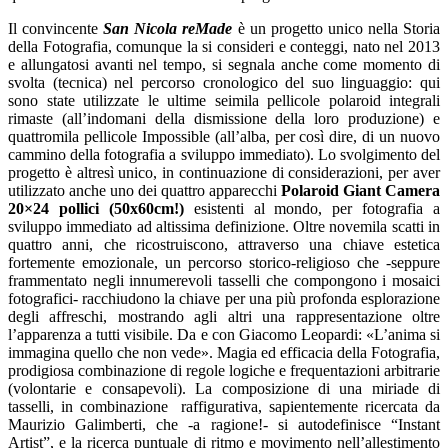
Il convincente
San Nicola reMade
è un progetto unico nella Storia
della Fotografia, comunque la si consideri e conteggi, nato nel 2013
e allungatosi avanti nel tempo, si segnala anche come momento di
svolta (tecnica) nel percorso cronologico del suo linguaggio: qui
sono state utilizzate le ultime seimila pellicole polaroid integrali
rimaste (all’indomani della dismissione della loro produzione) e
quattromila pellicole Impossible (all’alba, per così dire, di un nuovo
cammino della fotografia a sviluppo immediato). Lo svolgimento del
progetto è altresì unico, in continuazione di considerazioni, per aver
utilizzato anche uno dei quattro apparecchi
Polaroid Giant Camera
20×24 pollici (50x60cm!)
esistenti al mondo, per fotografia a
sviluppo immediato ad altissima definizione. Oltre novemila scatti in
quattro anni, che ricostruiscono, attraverso una chiave estetica
fortemente emozionale, un percorso storico-religioso che -seppure
frammentato negli innumerevoli tasselli che compongono i mosaici
fotografici- racchiudono la chiave per una più profonda esplorazione
degli affreschi, mostrando agli altri una rappresentazione oltre
l’apparenza a tutti visibile. Da e con Giacomo Leopardi: «L’anima si
immagina quello che non vede». Magia ed efficacia della Fotografia,
prodigiosa combinazione di regole logiche e frequentazioni arbitrarie
(volontarie e consapevoli). La composizione di una miriade di
tasselli, in combinazione raffigurativa, sapientemente ricercata da
Maurizio Galimberti, che -a ragione!- si autodefinisce “Instant
Artist”, e la ricerca puntuale di ritmo e movimento nell’allestimento