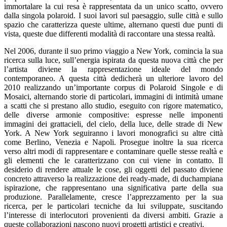
immortalare la cui resa è rappresentata da un unico scatto, ovvero
dalla singola polaroid. I suoi lavori sul paesaggio, sulle città e sullo
spazio che caratterizza queste ultime, alternano questi due punti di
vista, queste due differenti modalità di raccontare una stessa realtà.
Nel 2006, durante il suo primo viaggio a New York, comincia la sua
ricerca sulla luce, sull’energia ispirata da questa nuova città che per
l’artista diviene la rappresentazione ideale del mondo
contemporaneo. A questa città dedicherà un ulteriore lavoro del
2010 realizzando un’importante corpus di Polaroid Singole e di
Mosaici, alternando storie di particolari, immagini di intimità umane
a scatti che si prestano allo studio, eseguito con rigore matematico,
delle diverse armonie compositive: espresse nelle imponenti
immagini dei grattacieli, del cielo, della luce, delle strade di New
York. A New York seguiranno i lavori monografici su altre città
come Berlino, Venezia e Napoli. Prosegue inoltre la sua ricerca
verso altri modi di rappresentare e contaminare quelle stesse realtà e
gli elementi che le caratterizzano con cui viene in contatto. Il
desiderio di rendere attuale le cose, gli oggetti del passato diviene
concreto attraverso la realizzazione dei ready-made, di duchampiana
ispirazione, che rappresentano una significativa parte della sua
produzione. Parallelamente, cresce l’apprezzamento per la sua
ricerca, per le particolari tecniche da lui sviluppate, suscitando
l’interesse di interlocutori provenienti da diversi ambiti. Grazie a
queste collaborazioni nascono nuovi progetti artistici e creativi.