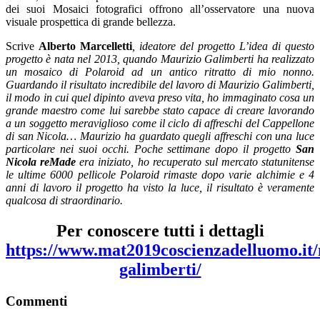
dei suoi Mosaici fotografici offrono all’osservatore una nuova
visuale prospettica di grande bellezza.
Scrive
Alberto Marcelletti
, ideatore del progetto
L’idea di questo
progetto è nata nel 2013, quando Maurizio Galimberti ha realizzato
un mosaico di Polaroid ad un antico ritratto di mio nonno.
Guardando il risultato incredibile del lavoro di Maurizio Galimberti,
il modo in cui quel dipinto aveva preso vita, ho immaginato cosa un
grande maestro come lui sarebbe stato capace di creare lavorando
a un soggetto meraviglioso come il ciclo di affreschi del Cappellone
di san Nicola… Maurizio ha guardato quegli affreschi con una luce
particolare nei suoi occhi.
Poche settimane dopo il progetto
San
Nicola reMade
era iniziato, ho recuperato sul mercato statunitense
le ultime 6000 pellicole Polaroid rimaste dopo varie alchimie e 4
anni di lavoro il progetto ha visto la luce, il risultato è veramente
qualcosa di straordinario.
Per conoscere tutti i dettagli
https://www.mat2019coscienzadelluomo.it/
galimberti/
Commenti