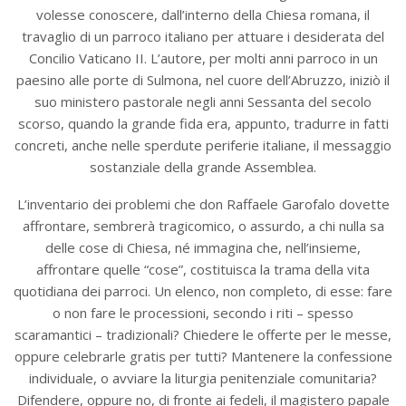
volesse conoscere, dall’interno della Chiesa romana, il
travaglio di un parroco italiano per attuare i desiderata del
Concilio Vaticano II. L’autore, per molti anni parroco in un
paesino alle porte di Sulmona, nel cuore dell’Abruzzo, iniziò il
suo ministero pastorale negli anni Sessanta del secolo
scorso, quando la grande fida era, appunto, tradurre in fatti
concreti, anche nelle sperdute periferie italiane, il messaggio
sostanziale della grande Assemblea.
L’inventario dei problemi che don Raffaele Garofalo dovette
affrontare, sembrerà tragicomico, o assurdo, a chi nulla sa
delle cose di Chiesa, né immagina che, nell’insieme,
affrontare quelle “cose”, costituisca la trama della vita
quotidiana dei parroci. Un elenco, non completo, di esse: fare
o non fare le processioni, secondo i riti – spesso
scaramantici – tradizionali? Chiedere le offerte per le messe,
oppure celebrarle gratis per tutti? Mantenere la confessione
individuale, o avviare la liturgia penitenziale comunitaria?
Difendere, oppure no, di fronte ai fedeli, il magistero papale