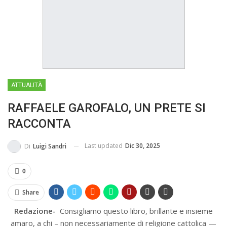
MA...
CIVILE E SOCIALE
ATTUALITÀ
RAFFAELE GAROFALO, UN PRETE SI
RACCONTA
Last updated
Dic 30, 2025
Di
Luigi Sandri
0
Share
Redazione-
Consigliamo questo libro, brillante e insieme
amaro, a chi – non necessariamente di religione cattolica —