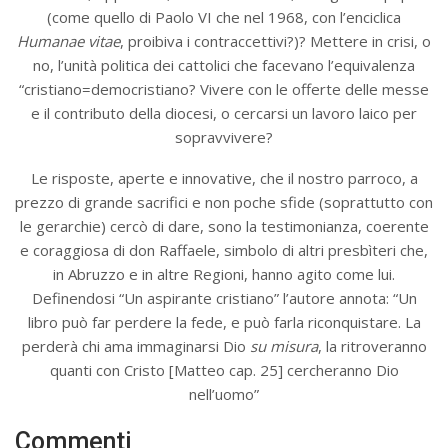
(come quello di Paolo VI che nel 1968, con l’enciclica
Humanae vitae
, proibiva i contraccettivi?)? Mettere in crisi, o
no, l’unità politica dei cattolici che facevano l’equivalenza
“cristiano=democristiano? Vivere con le offerte delle messe
e il contributo della diocesi, o cercarsi un lavoro laico per
sopravvivere?
Le risposte, aperte e innovative, che il nostro parroco, a
prezzo di grande sacrifici e non poche sfide (soprattutto con
le gerarchie) cercò di dare, sono la testimonianza, coerente
e coraggiosa di don Raffaele, simbolo di altri presbìteri che,
in Abruzzo e in altre Regioni, hanno agito come lui.
Definendosi “Un aspirante cristiano” l’autore annota: “Un
libro può far perdere la fede, e può farla riconquistare. La
perderà chi ama immaginarsi Dio
su misura
, la ritroveranno
quanti con Cristo [Matteo cap. 25] cercheranno Dio
nell’uomo”
Commenti