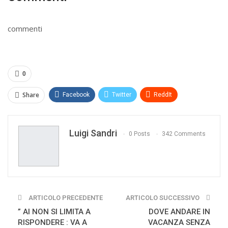
commenti
0
Share
Facebook
Twitter
ReddIt
WhatsApp
Pinterest
E-mail
Luigi Sandri
Print
0 Posts
342 Comments
ARTICOLO PRECEDENTE
ARTICOLO SUCCESSIVO
” AI NON SI LIMITA A
DOVE ANDARE IN
RISPONDERE : VA A
VACANZA SENZA