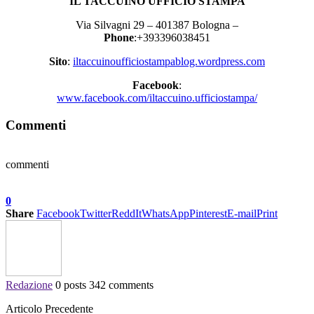
IL TACCUINO UFFICIO STAMPA
Via Silvagni 29 – 401387 Bologna –
Phone
:+393396038451
Sito
:
iltaccuinoufficiostampablog.wordpress.com
Facebook
:
www.facebook.com/iltaccuino.ufficiostampa/
Commenti
commenti
0
Share
Facebook
Twitter
ReddIt
WhatsApp
Pinterest
E-mail
Print
Redazione
0 posts
342 comments
Articolo Precedente