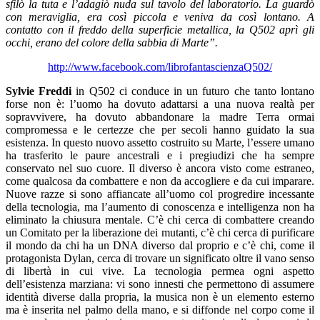
sfilò la tuta e l’adagiò nuda sul tavolo del laboratorio. La guardò
con meraviglia, era così piccola e veniva da così lontano. A
contatto con il freddo della superficie metallica, la Q502 aprì gli
occhi, erano del colore della sabbia di Marte”.
http://www.facebook.com/librofantascienzaQ502/
Sylvie Freddi
in Q502 ci conduce in un futuro che tanto lontano
forse non è: l’uomo ha dovuto adattarsi a una nuova realtà per
sopravvivere, ha dovuto abbandonare la madre Terra ormai
compromessa e le certezze che per secoli hanno guidato la sua
esistenza. In questo nuovo assetto costruito su Marte, l’essere umano
ha trasferito le paure ancestrali e i pregiudizi che ha sempre
conservato nel suo cuore. Il diverso è ancora visto come estraneo,
come qualcosa da combattere e non da accogliere e da cui imparare.
Nuove razze si sono affiancate all’uomo col progredire incessante
della tecnologia, ma l’aumento di conoscenza e intelligenza non ha
eliminato la chiusura mentale. C’è chi cerca di combattere creando
un Comitato per la liberazione dei mutanti, c’è chi cerca di purificare
il mondo da chi ha un DNA diverso dal proprio e c’è chi, come il
protagonista Dylan, cerca di trovare un significato oltre il vano senso
di libertà in cui vive. La tecnologia permea ogni aspetto
dell’esistenza marziana: vi sono innesti che permettono di assumere
identità diverse dalla propria, la musica non è un elemento esterno
ma è inserita nel palmo della mano, e si diffonde nel corpo come il