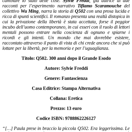
cambiare lo stato delle cose.
Sylvie Freddi
, già autrice di due
racconti per l’esperimento narrativo
Tifiamo Scaramouche
del
collettivo
Wu Ming
, narra la storia di
Q502
con una prosa lucida e
ricca di spunti scientifici. Il romanzo presenta una realtà distopica in
cui la privazione della libertà è stata accettata, forse il peggior
incubo dell’uomo contemporaneo, in cui esseri con il ruolo di lettori
mentali possono entrare nella coscienza di ognuno e spiarne i
ricordi e gli intenti. Un mondo che mai dovrebbe esistere,
raccontato attraverso il punto di vista di chi crede ancora che si può
lottare per la libertà, per la memoria e per l’uguaglianza.
Titolo: Q502. 300 anni dopo il Grande Esodo
Autore: Sylvie Freddi
Genere: Fantascienza
Casa Editrice: Stampa Alternativa
Collana: Eretica
Prezzo: 13 euro
Codice ISBN: 9788862226127
“
[…]
Paula prese in braccio la piccola Q502. Era leggerissima. Le