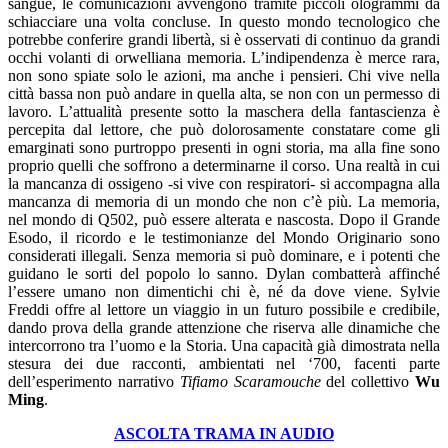
sangue, le comunicazioni avvengono tramite piccoli ologrammi da
schiacciare una volta concluse. In questo mondo tecnologico che
potrebbe conferire grandi libertà, si è osservati di continuo da grandi
occhi volanti di orwelliana memoria. L’indipendenza è merce rara,
non sono spiate solo le azioni, ma anche i pensieri. Chi vive nella
città bassa non può andare in quella alta, se non con un permesso di
lavoro. L’attualità presente sotto la maschera della fantascienza è
percepita dal lettore, che può dolorosamente constatare come gli
emarginati sono purtroppo presenti in ogni storia, ma alla fine sono
proprio quelli che soffrono a determinarne il corso. Una realtà in cui
la mancanza di ossigeno -si vive con respiratori- si accompagna alla
mancanza di memoria di un mondo che non c’è più. La memoria,
nel mondo di Q502, può essere alterata e nascosta. Dopo il Grande
Esodo, il ricordo e le testimonianze del Mondo Originario sono
considerati illegali. Senza memoria si può dominare, e i potenti che
guidano le sorti del popolo lo sanno. Dylan combatterà affinché
l’essere umano non dimentichi chi è, né da dove viene. Sylvie
Freddi offre al lettore un viaggio in un futuro possibile e credibile,
dando prova della grande attenzione che riserva alle dinamiche che
intercorrono tra l’uomo e la Storia. Una capacità già dimostrata nella
stesura dei due racconti, ambientati nel ‘700, facenti parte
dell’esperimento narrativo
Tifiamo Scaramouche
del collettivo
Wu
Ming
.
ASCOLTA TRAMA IN AUDIO