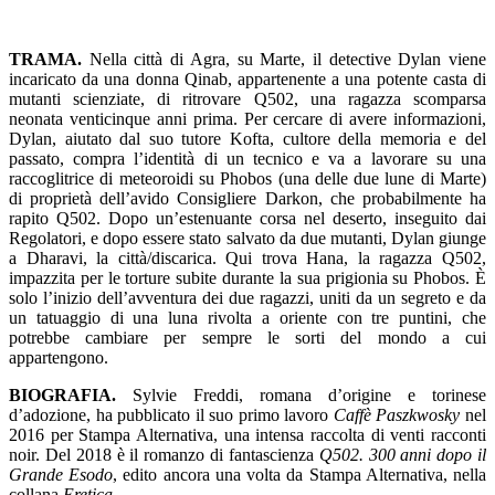
TRAMA.
Nella città di Agra, su Marte, il detective Dylan viene
incaricato da una donna Qinab, appartenente a una potente casta di
mutanti scienziate, di ritrovare Q502, una ragazza scomparsa
neonata venticinque anni prima. Per cercare di avere informazioni,
Dylan, aiutato dal suo tutore Kofta, cultore della memoria e del
passato, compra l’identità di un tecnico e va a lavorare su una
raccoglitrice di meteoroidi su Phobos (una delle due lune di Marte)
di proprietà dell’avido Consigliere Darkon, che probabilmente ha
rapito Q502. Dopo un’estenuante corsa nel deserto, inseguito dai
Regolatori, e dopo essere stato salvato da due mutanti, Dylan giunge
a Dharavi, la città/discarica. Qui trova Hana, la ragazza Q502,
impazzita per le torture subite durante la sua prigionia su Phobos. È
solo l’inizio dell’avventura dei due ragazzi, uniti da un segreto e da
un tatuaggio di una luna rivolta a oriente con tre puntini, che
potrebbe cambiare per sempre le sorti del mondo a cui
appartengono.
BIOGRAFIA.
Sylvie Freddi, romana d’origine e torinese
d’adozione, ha pubblicato il suo primo lavoro
Caffè Paszkwosky
nel
2016 per Stampa Alternativa, una intensa raccolta di venti racconti
noir. Del 2018 è il romanzo di fantascienza
Q502. 300 anni dopo il
Grande Esodo
, edito ancora una volta da Stampa Alternativa, nella
collana
Eretica
.