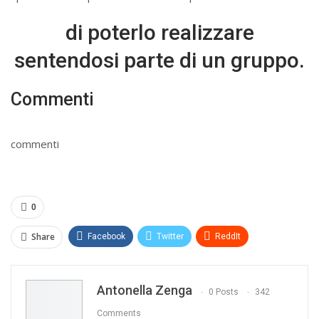
di poterlo realizzare
sentendosi parte di un gruppo.
Commenti
commenti
0
Share
Facebook
Twitter
ReddIt
WhatsApp
Pinterest
E-mail
Antonella Zenga
Print
0 Posts
342
Comments