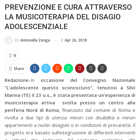
PREVENZIONE E CURA ATTRAVERSO
MA...
CIVILE E SOCIALE
LA MUSICOTERAPIA DEL DISAGIO
ADOLESCENZIALE
Il
Apr 26, 2018
Di
Antonella Zenga
0
Share
Redazione-
In
occasione del Convegno Nazionale
“L’adolescente questo sconosciuto”, tenutosi a Silvi
Marina (TE) il 23 u.s., è stata presentata un’esperienza di
musicoterapia attiva svolta presso un centro alla
periferia Nord di Roma
, finanziato dal comune di Roma e
rivolta a due tipi di utenza: minori con disabilità e minori
appartenenti a nuclei disagiati o in condizioni di precarietà. Il
progetto era basato sull’integrazione di differenti interventi