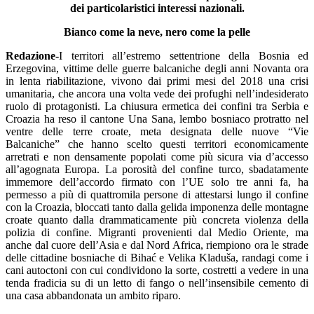
dei particolaristici interessi nazionali.
Bianco come la neve, nero come la pelle
Redazione-
I territori all’estremo settentrione della Bosnia ed
Erzegovina, vittime delle guerre balcaniche degli anni Novanta ora
in lenta riabilitazione, vivono dai primi mesi del 2018 una crisi
umanitaria, che ancora una volta vede dei profughi nell’indesiderato
ruolo di protagonisti. La chiusura ermetica dei confini tra Serbia e
Croazia ha reso il cantone Una Sana, lembo bosniaco protratto nel
ventre delle terre croate, meta designata delle nuove “Vie
Balcaniche” che hanno scelto questi territori economicamente
arretrati e non densamente popolati come più sicura via d’accesso
all’agognata Europa. La porosità del confine turco, sbadatamente
immemore dell’accordo firmato con l’UE solo tre anni fa, ha
permesso a più di quattromila persone di attestarsi lungo il confine
con la Croazia, bloccati tanto dalla gelida imponenza delle montagne
croate quanto dalla drammaticamente più concreta violenza della
polizia di confine. Migranti provenienti dal Medio Oriente, ma
anche dal cuore dell’Asia e dal Nord Africa, riempiono ora le strade
delle cittadine bosniache di Bihać e Velika Kladuša, randagi come i
cani autoctoni con cui condividono la sorte, costretti a vedere in una
tenda fradicia su di un letto di fango o nell’insensibile cemento di
una casa abbandonata un ambito riparo.