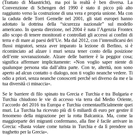
(Trattato di Maastricht), ma poi la realtà è ben diversa. La
Convenzione di Schengen del 1990 è stato il picco più alto
raggiunto verso la costruzione di una vera e propria unione. Ma con
la caduta delle Torri Gemelle nel 2001, gli stati europei hanno
adottato la dottrina della “sicurezza nazionale” sul modello
americano. In questa direzione, nel 2004 è nata l’Agenzia Frontex
allo scopo di tenere monitorati e controllati gli accessi ai confini di
terra e di mare ai paesi dell’Ue. Ma dal 2012, con l’intensificarsi dei
flussi migratori, senza aver imparato la lezione di Berlino, si è
ricominciato ad alzare i muri senza tener conto della posizione
dell’ente sovranazionale. Alzare delle barriere è la peggior cosa;
significa affermare implicitamente: «Non voglio saper niente di
qualunque persona stia dall’altra parte. Con te, alterità, non sono
aperto ad alcun contatto o dialogo, non ti voglio neanche vedere. Ti
odio a priori, senza neanche conoscerti perché sei diverso da me e la
tua diversità ci minaccia».
Se le barriere di filo spinato tra Grecia e Turchia e tra Bulgaria e
Turchia chiudono le vie di accesso via terra dal Medio Oriente,
l’accordo del 2016 tra Europa e Turchia cementaufficialmente quei
muri. La Turchia ha ricevuto più di 6 miliardi di euro per gestire il
fenomeno della migrazione per la rotta Balcanica. Ma, come la
maggiorparte dei migranti confermano, alla fine è facile arrivare in
Grecia: «Basta volare come turista in Turchia e da lì prendere un
traghetto per la Grecia».