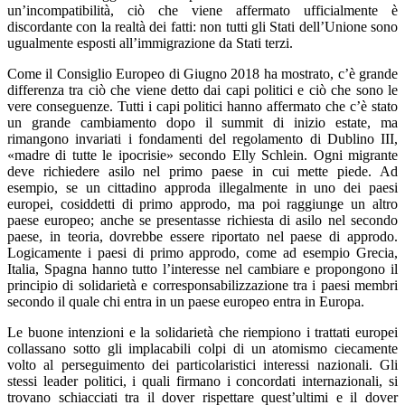
un’incompatibilità, ciò che viene affermato ufficialmente è
discordante con la realtà dei fatti: non tutti gli Stati dell’Unione sono
ugualmente esposti all’immigrazione da Stati terzi.
Come il Consiglio Europeo di Giugno 2018 ha mostrato, c’è grande
differenza tra ciò che viene detto dai capi politici e ciò che sono le
vere conseguenze. Tutti i capi politici hanno affermato che c’è stato
un grande cambiamento dopo il summit di inizio estate, ma
rimangono invariati i fondamenti del regolamento di Dublino III,
«madre di tutte le ipocrisie» secondo Elly Schlein. Ogni migrante
deve richiedere asilo nel primo paese in cui mette piede. Ad
esempio, se un cittadino approda illegalmente in uno dei paesi
europei, cosiddetti di primo approdo, ma poi raggiunge un altro
paese europeo; anche se presentasse richiesta di asilo nel secondo
paese, in teoria, dovrebbe essere riportato nel paese di approdo.
Logicamente i paesi di primo approdo, come ad esempio Grecia,
Italia, Spagna hanno tutto l’interesse nel cambiare e propongono il
principio di solidarietà e corresponsabilizzazione tra i paesi membri
secondo il quale chi entra in un paese europeo entra in Europa.
Le buone intenzioni e la solidarietà che riempiono i trattati europei
collassano sotto gli implacabili colpi di un atomismo ciecamente
volto al perseguimento dei particolaristici interessi nazionali. Gli
stessi leader politici, i quali firmano i concordati internazionali, si
trovano schiacciati tra il dover rispettare quest’ultimi e il dover