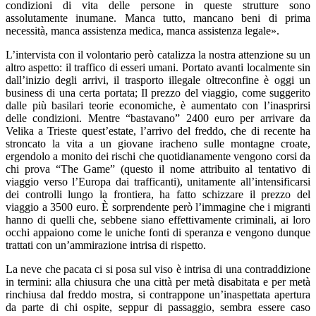
condizioni di vita delle persone in queste strutture sono
assolutamente inumane. Manca tutto, mancano beni di prima
necessità, manca assistenza medica, manca assistenza legale».
L’intervista con il volontario però catalizza la nostra attenzione su un
altro aspetto: il traffico di esseri umani. Portato avanti localmente sin
dall’inizio degli arrivi, il trasporto illegale oltreconfine è oggi un
business di una certa portata; Il prezzo del viaggio, come suggerito
dalle più basilari teorie economiche, è aumentato con l’inasprirsi
delle condizioni. Mentre “bastavano” 2400 euro per arrivare da
Velika a Trieste quest’estate, l’arrivo del freddo, che di recente ha
stroncato la vita a un giovane iracheno sulle montagne croate,
ergendolo a monito dei rischi che quotidianamente vengono corsi da
chi prova “The Game” (questo il nome attribuito al tentativo di
viaggio verso l’Europa dai trafficanti), unitamente all’intensificarsi
dei controlli lungo la frontiera, ha fatto schizzare il prezzo del
viaggio a 3500 euro. È sorprendente però l’immagine che i migranti
hanno di quelli che, sebbene siano effettivamente criminali, ai loro
occhi appaiono come le uniche fonti di speranza e vengono dunque
trattati con un’ammirazione intrisa di rispetto.
La neve che pacata ci si posa sul viso è intrisa di una contraddizione
in termini: alla chiusura che una città per metà disabitata e per metà
rinchiusa dal freddo mostra, si contrappone un’inaspettata apertura
da parte di chi ospite, seppur di passaggio, sembra essere caso