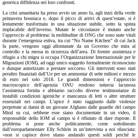
generica diffidenza nei loro confronti.
La crisi umanitaria ha preso avvio un anno fa, agli inizi della verde
primavera bosniaca e, dopo il picco di arrivi di quest’estate, si è
lentamente trasformata in una situazione stabile, sotto la spinta
implacabile dell’inverno. Mutate le circostanze è mutato anche
l’approccio al problema: la moltitudine di ONG che sono state vitali
durante l’emergenza estiva, tra cui “No Name Kitchen” di cui Jack
fa parte, vengono oggi allontanate da un Governo che mira al
controllo e la messa in sicurezza dell’area. Di fornire assistenza e
rifugio a chi migra si occupa l’Organizzazione Internazionale per le
Migrazioni (IOM), ad oggi unico soggetto formalmente riconosciuto
e dunque autorizzato a prestare soccorso. Gli interventi sono stati
peraltro finanziati dall’Ue per un ammontar di sette milioni e mezzo
di euro nel solo 2018. Le grandi dimensioni e l’approccio
macroscopico dell’agenzia ONU rendono tuttavia lacunosa
l’assistenza fornita e abbiamo raccolto diverse testimonianze di
instabili condizioni igieniche e mancanza di letti o altre strutture
essenziali nei campi. L’apice è stato raggiunto dalle violenze
perpetrate ai danni di un giovane Afghano dalle guardie del campo
Miral su cui, sebbene esse siano documentate in un video, il
responsabile dello IOM al campo si è rifiutato di dare risposte. Il
problema si pone anche politicamente, come sottolineato
dall’europarlamentare Elly Schlein in un’intervista a noi rilasciata:
«non si capisce dove stiano andando questi soldi perché le