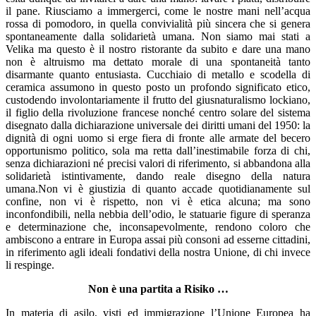
il pane. Riusciamo a immergerci, come le nostre mani nell’acqua
rossa di pomodoro, in quella convivialità più sincera che si genera
spontaneamente dalla solidarietà umana. Non siamo mai stati a
Velika ma questo è il nostro ristorante da subito e dare una mano
non è altruismo ma dettato morale di una spontaneità tanto
disarmante quanto entusiasta. Cucchiaio di metallo e scodella di
ceramica assumono in questo posto un profondo significato etico,
custodendo involontariamente il frutto del giusnaturalismo lockiano,
il figlio della rivoluzione francese nonché centro solare del sistema
disegnato dalla dichiarazione universale dei diritti umani del 1950: la
dignità di ogni uomo si erge fiera di fronte alle armate del becero
opportunismo politico, sola ma retta dall’inestimabile forza di chi,
senza dichiarazioni né precisi valori di riferimento, si abbandona alla
solidarietà istintivamente, dando reale disegno della natura
umana.Non vi è giustizia di quanto accade quotidianamente sul
confine, non vi è rispetto, non vi è etica alcuna; ma sono
inconfondibili, nella nebbia dell’odio, le statuarie figure di speranza
e determinazione che, inconsapevolmente, rendono coloro che
ambiscono a entrare in Europa assai più consoni ad esserne cittadini,
in riferimento agli ideali fondativi della nostra Unione, di chi invece
li respinge.
Non è una partita a Risiko …
In materia di asilo, visti ed immigrazione l’Unione Europea ha