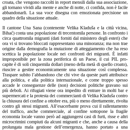
croata, che vengono raccolti in report mensili dalla sua associazione,
gli tornano vividi alla mente e anche di notte, ci confida, non è facile
abbandonarli. La sua voce disegna con emozionata precisione un
quadro della situazione attuale.
Il cantone Una Sana (contenente Velika Kladuša e la città vicina,
Bihać) conta una popolazione di trecentomila persone. In confronto i
circa quattromila migranti (dati forniti dal ministero degli esteri) che
ora vi si trovano bloccati rappresentano una minoranza; ma non trae
origine dalla demografia la mutazione di atteggiamento che ha reso
scettica la popolazione locale nei confronti dei migranti. È infatti
improponibile per la zona periferica di un Paese, il cui PIL pro-
capite è di soli cinquemila dollari (meno della metà di quello croato),
riuscire a gestire economicamente una situazione così complessa.
Traspare subito l’abbandono che chi vive da queste parti attribuisce
alla politica, e alla politica internazionale, e come troppo spesso
accade le conseguenze delle (non) decisioni politiche gravano sui
più deboli. Ai rifugiati viene ora impedito di entrare in molti bar e
supermercati e la protesta dei commercianti di Velika Kladuša contro
la chiusura del confine a ottobre era, più o meno direttamente, rivolta
contro gli stessi migranti. All’esacerbante prova cui il rallentamento
del traffico, anche commerciale, al confine sottopone la fragile
economia locale vanno però ad aggiungersi casi di furti, risse e altri
microcrimini compiuti da alcuni migranti e che, anche a causa della
prolungata mala gestione dell’emergenza, hanno portato a una