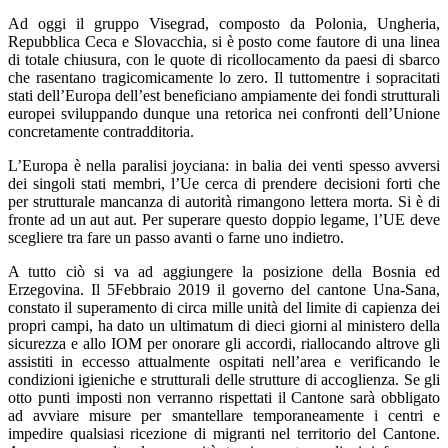
Ad oggi il gruppo Visegrad, composto da Polonia, Ungheria,
Repubblica Ceca e Slovacchia, si è posto come fautore di una linea
di totale chiusura, con le quote di ricollocamento da paesi di sbarco
che rasentano tragicomicamente lo zero. Il tuttomentre i sopracitati
stati dell’Europa dell’est beneficiano ampiamente dei fondi strutturali
europei sviluppando dunque una retorica nei confronti dell’Unione
concretamente contradditoria.
L’Europa è nella paralisi joyciana: in balia dei venti spesso avversi
dei singoli stati membri, l’Ue cerca di prendere decisioni forti che
per strutturale mancanza di autorità rimangono lettera morta. Si è di
fronte ad un aut aut. Per superare questo doppio legame, l’UE deve
scegliere tra fare un passo avanti o farne uno indietro.
A tutto ciò si va ad aggiungere la posizione della Bosnia ed
Erzegovina. Il 5Febbraio 2019 il governo del cantone Una-Sana,
constato il superamento di circa mille unità del limite di capienza dei
propri campi, ha dato un ultimatum di dieci giorni al ministero della
sicurezza e allo IOM per onorare gli accordi, riallocando altrove gli
assistiti in eccesso attualmente ospitati nell’area e verificando le
condizioni igieniche e strutturali delle strutture di accoglienza. Se gli
otto punti imposti non verranno rispettati il Cantone sarà obbligato
ad avviare misure per smantellare temporaneamente i centri e
impedire qualsiasi ricezione di migranti nel territorio del Cantone.