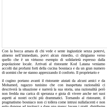
Con la bocca amara di chi vede e sente ingiustizie senza potervi,
almeno nell’immediato, porvi alcun rimedio, ci dirigiamo verso
quello che è un virtuoso esempio di solidarietà espresso dalla
popolazione locale. Arrivati al ristorante Kod Latana veniamo
accolti dai profumi forti della cucina bosniaca e da un gran numero
di uomini che ne stanno apprezzando il conforto. Il proprietario e
il cugino portano avanti il ristorante aiutati da alcuni amici e da
Mohamed, ragazzo tunisino che con inaspettata razionalità ci
descriverà la situazione e narrerà la sua storia, una razionalità però
non fredda ma carica di speranza e gioia di vivere anche nei suoi
aspetti ai nostri occhi più drammatici. Tornando al ristorante, il
pragmatismo bosniaco non ci tollera come intrusi nullafacenti e non
esita dunque ad invitarci a dare una mano: lavare i piatti, distribuire