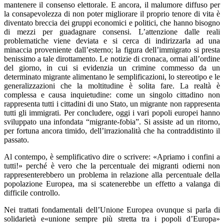
mantenere il consenso elettorale. E ancora, il malumore diffuso per
la consapevolezza di non poter migliorare il proprio tenore di vita è
diventato breccia dei gruppi economici e politici, che hanno bisogno
di mezzi per guadagnare consensi. L’attenzione dalle reali
problematiche viene deviata e si cerca di indirizzarla ad una
minaccia proveniente dall’esterno; la figura dell’immigrato si presta
benissimo a tale dirottamento. Le notizie di cronaca, ormai all’ordine
del giorno, in cui si evidenzia un crimine commesso da un
determinato migrante alimentano le semplificazioni, lo stereotipo e le
generalizzazioni che la moltitudine è solita fare. La realtà è
complessa e causa inquietudine: come un singolo cittadino non
rappresenta tutti i cittadini di uno Stato, un migrante non rappresenta
tutti gli immigrati. Per concludere, oggi i vari popoli europei hanno
sviluppato una infondata “migrante-fobia”. Si assiste ad un ritorno,
per fortuna ancora timido, dell’irrazionalità che ha contraddistinto il
passato.
Al contempo, è semplificativo dire o scrivere: «Apriamo i confini a
tutti!» perché è vero che la percentuale dei migranti odierni non
rappresenterebbero un problema in relazione alla percentuale della
popolazione Europea, ma si scatenerebbe un effetto a valanga di
difficile controllo.
Nei trattati fondamentali dell’Unione Europea ovunque si parla di
solidarietà e«unione sempre più stretta tra i popoli d’Europa»