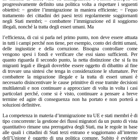
progressivamente definito una politica volta a rispettare i seguenti
obiettivi: − gestire l’immigrazione in maniera efficiente; − l’equo
trattamento dei cittadini dei paesi terzi regolarmente soggiornanti
negli Stati membri; − combattere l’immigrazione ed il soggiorno
illegali, nonché la tratta degli esseri umani. Ma
l’efficienza, di cui si parla nel primo punto, non deve essere attuata
in tutti i campi perché non tiene, per esempio, conto dei diritti umani,
delle ingiustizie e della corruzione. Bisogna controllare come
vengono spesi i fondi e verificare che essi siano sufficienti. Per
quanto riguarda il secondo punto, la netta distinzione che si fa tra
migranti legali e illegali dovrebbe essere oggetto di dibattito al fine
di trovare una sintesi che tenga in considerazione le sfumature. Per
combattere la migrazione illegale e la tratta di esseri umani è
necessario disincentivare le cause primitive di esse tramite decisioni
multilaterali e non continuare a approcciare di volta in volta i casi
particolari perché, come si è visto, continuare a pensare a breve
termine ed agire di conseguenza non ha portato e non porterà a
soluzioni definitive.
La competenza in materia d’immigrazione tra UE e stati membri è di
tipo concorrente: la gestione dei flussi migratori da un punto di vista
quantitativo rimane una prerogativa degli Stati, ma le regole in base
alle quali i cittadini di Stati terzi entrano e soggiornano all’interno
dell’Unione è oggetto di una politica comune. Subito è evidente