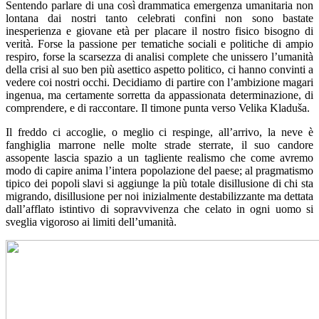
Sentendo parlare di una così drammatica emergenza umanitaria non
lontana dai nostri tanto celebrati confini non sono bastate
inesperienza e giovane età per placare il nostro fisico bisogno di
verità. Forse la passione per tematiche sociali e politiche di ampio
respiro, forse la scarsezza di analisi complete che unissero l’umanità
della crisi al suo ben più asettico aspetto politico, ci hanno convinti a
vedere coi nostri occhi. Decidiamo di partire con l’ambizione magari
ingenua, ma certamente sorretta da appassionata determinazione, di
comprendere, e di raccontare. Il timone punta verso Velika Kladuša.
Il freddo ci accoglie, o meglio ci respinge, all’arrivo, la neve è
fanghiglia marrone nelle molte strade sterrate, il suo candore
assopente lascia spazio a un tagliente realismo che come avremo
modo di capire anima l’intera popolazione del paese; al pragmatismo
tipico dei popoli slavi si aggiunge la più totale disillusione di chi sta
migrando, disillusione per noi inizialmente destabilizzante ma dettata
dall’afflato istintivo di sopravvivenza che celato in ogni uomo si
sveglia vigoroso ai limiti dell’umanità.