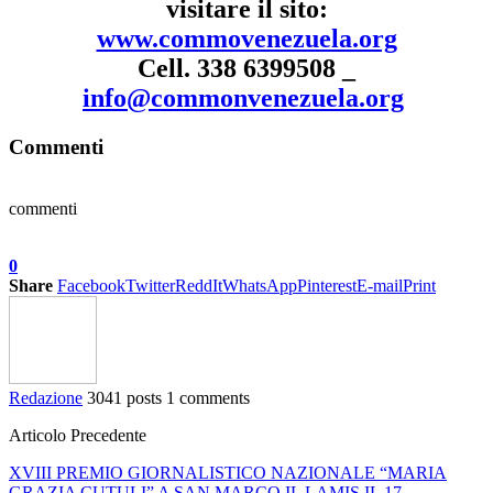
visitare il sito:
www.commovenezuela.org
Cell. 338 6399508 _
info@commonvenezuela.org
Commenti
commenti
0
Share
Facebook
Twitter
ReddIt
WhatsApp
Pinterest
E-mail
Print
Redazione
3041 posts
1 comments
Articolo Precedente
XVIII PREMIO GIORNALISTICO NAZIONALE “MARIA
GRAZIA CUTULI” A SAN MARCO IL LAMIS IL 17