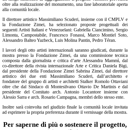
oltre alla realizzazione del monumento, una fase laboratoriale aperta
alla comunità locale.
Il direttore artistico Massimiliano Scuderi, insieme con il CMPLV e
la Fondazione Zimei, ha selezionato proposte progettuali dei
seguenti Artisti Italiani e Venezuelani: Gabriella Ciancimino, Sergio
Limonta, Campostabile, Francesco Fonassi, Marco Montiel Soto,
Alessandro Balteo Yazbeck, Luis Molina Pantin, Pedro Téran.
I lavori degli otto artisti internazionali saranno giudicati, durante la
mostra presso la Fondazione Zimei, da una commissione tecnica
composta dalla giornalista e critica d’arte Alessandra Mammì, dal
co-direttore della rivista internazionale Arte e Critica Daniela Bigi,
dal presidente della Fondazione Zimei Sabrina Zimei, dal direttore
artistico dei due enti Massimiliano Scuderi, dall’architetto e
fondatore del gruppo di artisti e architetti Stalker Romolo Ottaviani
oltre che dal Sindaco di Montesilvano Ottavio De Martinis e dal
presidente del Comitato arch. Antonio Locantore insieme con
Alessio Sarra e arch. Rosario Campagna, membri dello stesso ente.
Inoltre sarà coinvolta nel giudizio finale la comunità locale invitata
ad esprimere la propria preferenza durante il vernissage della mostra.
Per saperne di più o sostenere il progetto,