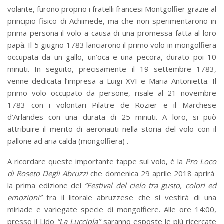
volante, furono proprio i fratelli francesi Montgolfier grazie al
principio fisico di Achimede, ma che non sperimentarono in
prima persona il volo a causa di una promessa fatta al loro
papà. Il 5 giugno 1783 lanciarono il primo volo in mongolfiera
occupata da un gallo, un’oca e una pecora, durato poi 10
minuti. In seguito, precisamente il 19 settembre 1783,
venne dedicata l’impresa a Luigi XVI e Maria Antonietta. Il
primo volo occupato da persone, risale al 21 novembre
1783 con i volontari Pilatre de Rozier e il Marchese
d’Arlandes con una durata di 25 minuti. A loro, si può
attribuire il merito di aeronauti nella storia del volo con il
pallone ad aria calda (mongolfiera) .
A ricordare queste importante tappe sul volo, è la
Pro Loco
di Roseto Degli Abruzzi
che domenica 29 aprile 2018 aprirà
la prima edizione del
”Festival del cielo tra gusto, colori ed
emozioni”
tra il litorale abruzzese che si vestirà di una
miriade e variegate specie di mongolfiere. Alle ore 14:00,
presso il Lido
“La Lucciola”
saranno esposte le più ricercate