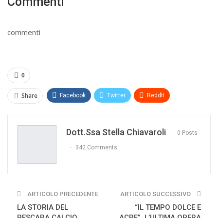
Commenti
commenti
0
Share
Facebook
Twitter
ReddIt
WhatsApp
Pinterest
E-mail
Dott.ssa Stella Chiavaroli
Print
0 Posts
342 Comments
ARTICOLO PRECEDENTE
ARTICOLO SUCCESSIVO
LA STORIA DEL
“IL TEMPO DOLCE E
PESCARA CALCIO
ACRE”, L’ULTIMA OPERA