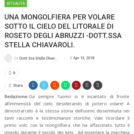
ATTUALITÀ
BUSSOLA PSICOLOGICA TRA PROTEZIONE E BUON SENSO
UNA MONGOLFIERA PER VOLARE
IN...
SOTTO IL CIELO DEL LITORALE DI
ROSETO DEGLI ABRUZZI -DOTT.SSA
STELLA CHIAVAROLI.
Il
Apr 13, 2018
Di
Dott.ssa Stella Chiavaroli
0
Share
Redazione-
Da sempre l’uomo si è incantato di fronte
all’immensità del cielo desiderando di poterci volare! A
dimostrarcelo è la stessa storia dell’uomo disseminata nei
tanti racconti e testimonianze storiche. Vale ricordare il
primo volo con la mongolfiera che ha affascinato tutto il
mondo durante il secolo dei lumi . Ad inventare la macchina