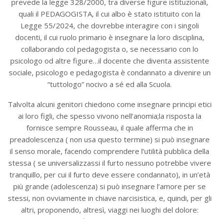
prevede la legge 328/2000, tra diverse figure istituzionali,
quali il PEDAGOGISTA, il cui albo è stato istituito con la
Legge 55/2024, che dovrebbe interagire con i singoli
docenti, il cui ruolo primario è insegnare la loro disciplina,
collaborando col pedagogista o, se necessario con lo
psicologo od altre figure…il docente che diventa assistente
sociale, psicologo e pedagogista è condannato a divenire un
“tuttologo” nocivo a sé ed alla Scuola.
Talvolta alcuni genitori chiedono come insegnare principi etici
ai loro figli, che spesso vivono nell’anomia;la risposta la
fornisce sempre Rousseau, il quale afferma che in
preadolescenza ( non usa questo termine) si può insegnare
il senso morale, facendo comprendere l’utilità pubblica della
stessa ( se universalizzassi il furto nessuno potrebbe vivere
tranquillo, per cui il furto deve essere condannato), in un’età
più grande (adolescenza) si può insegnare l’amore per se
stessi, non ovviamente in chiave narcisistica, e, quindi, per gli
altri, proponendo, altresì, viaggi nei luoghi del dolore: