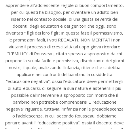
apprendere all’adolescente regole di buon comportamento,
per cui questi ha bisogno, per diventare un adulto ben
inserito nel contesto sociale, di una giusta severità dei
docenti, degli educatori e dei genitori che oggi, sono
diventati “ figli dei loro figli”; in questa fase il permissivismo,
le promozioni facili, i voti REGALATI, NON MERITATI non
aiutano il processo di crescita! A tal uopo giova ricordare
“L’EMILIO” di Rousseau, citato spesso a sproposito da chi
propone la scuola facile e permissiva, diseducante dei giorni
nostri, il quale, analizzando l’infanzia, ritiene che si debba
applicare nei confronti del bambino la cosiddetta
“educazione negativa”, ossia l’educatore deve permettergli
di auto-educarsi, di seguire la sua natura e astenersi il più
possibile dall’intervenire a sproposito con moniti che il
bambino non potrebbe comprendere! L’ “educazione
negativa” riguarda, tuttavia, l’infanzia non la preadolescenza
o l’adolescenza, in cui, secondo Rousseau, dobbiamo
portare avanti l’ “educazione positiva”, ossia il docente deve