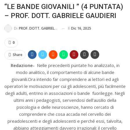
“LE BANDE GIOVANILI ” (4 PUNTATA)
MA...
CIVILE E SOCIALE
– PROF. DOTT. GABRIELE GAUDIERI
Il
Dic 16, 2025
Di
PROF. DOTT. GABRIELE GAUDIERI PEDAGOGISTA, DIDATTA, FORMATORE
0
Share
Redazione-
Nelle precedenti puntate ho analizzato, in
modo analitico, il comportamento di alcune bande
giovanili.Ora intendo far comprendere ai lettori ed agli
operatori le motivazioni per cui gli adolescenti, più facilmente
degli adulti, entrino in associazioni o bande fuorilegge. Negli
ultimi anni i pedagogisti, servendosi dell’ausilio della
psicologia e delle neuroscienze, hanno cercato di
comprendere che cosa accada nel cervello dei
preadolescenti e degli adolescenti e perché essi, talvolta,
abbiano atteggiamenti davvero irrazionali: il cervello