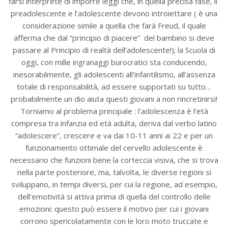
farsi interprete di imporre leggi che, in quella precisa fase, il
preadolescente e l’adolescente devono introiettare ( è una
considerazione simile a quella che farà Freud, il quale
afferma che dal “principio di piacere” del bambino si deve
passare al Principio di realtà dell’adolescente!); la Scuola di
oggi, con mille ingranaggi burocratici sta conducendo,
inesorabilmente, gli adolescenti all’infantilismo, all’assenza
totale di responsabilità, ad essere supportati su tutto…
probabilmente un dio aiuta questi giovani a non rincretinirsi!
Torniamo al problema principale : l’adolescenza è l’età
compresa tra infanzia ed età adulta, deriva dal verbo latino
“adolescere”, crescere e va dai 10-11 anni ai 22 e per un
funzionamento ottimale del cervello adolescente è
necessario che funzioni bene la corteccia visiva, che si trova
nella parte posteriore, ma, talvolta, le diverse regioni si
sviluppano, in tempi diversi, per cui la regione, ad esempio,
dell’emotività si attiva prima di quella del controllo delle
emozioni: questo può essere il motivo per cui i giovani
corrono spericolatamente con le loro moto truccate e