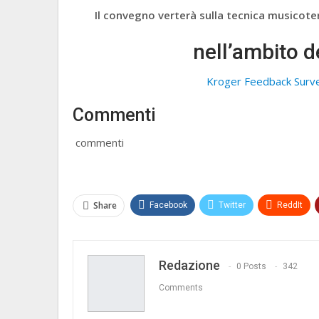
Il convegno verterà sulla tecnica musicotera
nell’ambito d
Kroger Feedback Surve
Commenti
commenti
Share
Facebook
Twitter
ReddIt
Redazione
0 Posts
342
Comments