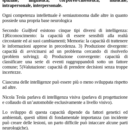
spaziale, linguistica, corporeo-cinestetica, musicale,
intrapersonale, interpersonale.
Ogni competenza intellettuale è semiautonoma dalle altre in quanto
possiede una propria base neurologica
Secondo
Guilford
esistono cinque tipi diversi di intelligenza:
1)Riconoscimento: la capacità di essere sensibili alla realtà
circostante ed ai suoi cambiamenti; Memoria: la capacità di trattenere
le informazioni apprese in precedenza. 3) Produzione divergente:
capacità di avvicinarsi ad un problema cercando di risolverlo
(problem solving); 4) Produzione convergente: capacità di
classificare una serie di eventi raggruppandoli sotto un fattore
comune; 5)Valutazione: capacità di prendere decisioni senza troppe
incertezze.
Ciascuna delle intelligenze può essere più o meno sviluppata rispetto
ad altre.
Nicola Tesla parlava di intelligenza visiva (parlava di progettazione
e collaudo di un’automobile esclusivamente a livello visivo).
Lo sviluppo di questa capacità dipende da fattori genetici ed
ambientali, questi ultimi di fondamentale importanza (un incidente
può creare delle lesioni, un parto difficile può intaccare alcune parti
neurologiche).