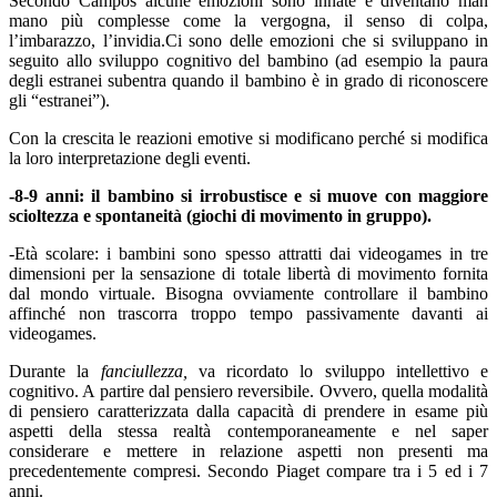
Secondo Campos alcune emozioni sono innate e diventano man
mano più complesse come la vergogna, il senso di colpa,
l’imbarazzo, l’invidia.Ci sono delle emozioni che si sviluppano in
seguito allo sviluppo cognitivo del bambino (ad esempio la paura
degli estranei subentra quando il bambino è in grado di riconoscere
gli “estranei”).
Con la crescita le reazioni emotive si modificano perché si modifica
la loro interpretazione degli eventi.
-8-9 anni: il bambino si irrobustisce e si muove con maggiore
scioltezza e spontaneità (giochi di movimento in gruppo).
-Età scolare: i bambini sono spesso attratti dai videogames in tre
dimensioni per la sensazione di totale libertà di movimento fornita
dal mondo virtuale. Bisogna ovviamente controllare il bambino
affinché non trascorra troppo tempo passivamente davanti ai
videogames.
Durante la
fanciullezza,
va ricordato lo sviluppo intellettivo e
cognitivo. A partire dal pensiero reversibile. Ovvero, quella modalità
di pensiero caratterizzata dalla capacità di prendere in esame più
aspetti della stessa realtà contemporaneamente e nel saper
considerare e mettere in relazione aspetti non presenti ma
precedentemente compresi. Secondo Piaget compare tra i 5 ed i 7
anni.