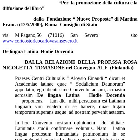
“Per la promozione della cultura e la
diffusione del libro”
dalla Fondazione “ Nuove Proposte” di Martina
Franca (12/5/2000), Roma Consiglio di Stato
via M.Pagano,56 (71016) San Severo sito
www.corteostoricocarlovasansevero.it
De lingua Latina Hodie Docenda
DALLA RELAZIONE DELLA PROF.SSA ROSA
NICOLETTA TOMASONE nel Convegno ALF (Finlandia)
Praeses Centri Culturalis “ Aloysio Einaudi “ dicati et
Academiae latinae quae “ Sodalicium Daunorum”
appellatur, ego libentissime Conventui adsum, acroasim
acroasim
De lingua Latina Hodie Docenda
proponens. Iam diu mihi persuasum est Latinam
linguam vim vitalem in se habere, quae fugam
temporum superans usque ad nostram pervenit aetatem.
In hoc Conventu nostram opinionem de utilitate
Latinitatis studii confirmare volumus. Nam Latina
lingua pretiosum humanitatis patrimonium in se
comprehendit, quod ad radices communis historiae nos