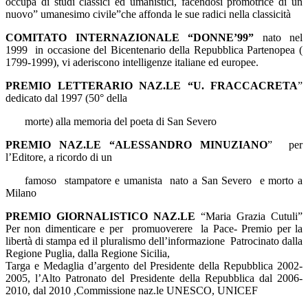
occupa di studi classici ed umanistici, facendosi promotrice di un
nuovo” umanesimo civile”che affonda le sue radici nella classicità
COMITATO INTERNAZIONALE “DONNE’99”
nato nel
1999 in occasione del Bicentenario della Repubblica Partenopea (
1799-1999), vi aderiscono intelligenze italiane ed europee.
PREMIO LETTERARIO NAZ.LE “U. FRACCACRETA
”
dedicato dal 1997 (50° della
morte) alla memoria del poeta di San Severo
PREMIO NAZ.LE “ALESSANDRO MINUZIANO
”
per
l’Editore, a ricordo di un
famoso stampatore e umanista nato a San Severo e morto a
Milano
PREMIO GIORNALISTICO NAZ.LE
“Maria Grazia Cutuli”
Per non dimenticare e per promuoverere la Pace- Premio per la
libertà di stampa ed il pluralismo dell’informazione
Patrocinato dalla
Regione Puglia, dalla Regione Sicilia,
Targa e Medaglia d’argento del Presidente della Repubblica 2002-
2005, l’Alto Patronato del Presidente della Repubblica dal 2006-
2010, dal 2010 ,Commissione naz.le UNESCO, UNICEF