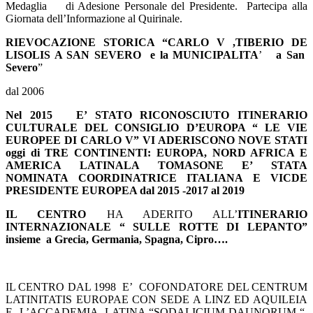
Medaglia di Adesione Personale del Presidente. Partecipa alla
Giornata dell’Informazione al Quirinale.
RIEVOCAZIONE STORICA “CARLO V ,TIBERIO DE
LISOLIS A SAN SEVERO e la MUNICIPALITA
’
a San
Severo
”
dal 2006
Nel 2015 E’ STATO RICONOSCIUTO ITINERARIO
CULTURALE DEL CONSIGLIO D’EUROPA “ LE VIE
EUROPEE DI CARLO V” VI ADERISCONO NOVE STATI
oggi di TRE CONTINENTI: EUROPA, NORD AFRICA E
AMERICA LATINALA TOMASONE E’ STATA
NOMINATA COORDINATRICE ITALIANA E VICDE
PRESIDENTE EUROPEA dal 2015 -2017 al 2019
IL CENTRO
HA ADERITO ALL’
ITINERARIO
INTERNAZIONALE “ SULLE ROTTE DI LEPANTO”
insieme a Grecia, Germania, Spagna, Cipro….
IL CENTRO DAL 1998 E’ COFONDATORE DEL CENTRUM
LATINITATIS EUROPAE CON SEDE A LINZ ED AQUILEIA
E L’ACCADEMIA LATINA “SODALICIUM DAUNORUM “