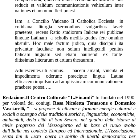
reducit et validum communicationis vehiculum inter
nationes etiam nunc fieri potest.
Iam a Concilio Vaticano II Catholica Ecclesia in
cotidiana liturgia sermonibus vulgaribus favet:
praeterea, recens Ratio studiorum Italicae rei publicae
linguae Latinam a scholis mediis gradus fere omnino
abstulit. Hoc male factum judico, quia discipuli ita
privantur facultate non solum intelligendi penitus
Italicam linguam sed etiam hauriendi ex fonte
ditissimus litterarum et artium thesaurum .
Adulescentes-uti scimus- pacem amant, vincula et
impedimenta oderunt: praecipue lingua Latina
efficacem impulsum ad amplissimam communicationem
praebere potest…..
Redazione-Il Centro Culturale “L.Einaudi”
fu fondato nel 1990
per volontà dei coniugi
Rosa Nicoletta Tomasone e Domenico
Vasciarelli,
“…
si propone di attivare e formare energie culturali e
sociali a sostegno delle tradizioni storiche, linguistiche, economiche,
ambientali, della città di San Severo, nel quadro delle istanze di
civile progresso del Mezzogiorno ed in base al ruolo svolto
dall’Italia nel contesto Europeo ed Internazionale. L’Associazione,
senza fini di lucro, opera in spirito di libertà democratico per