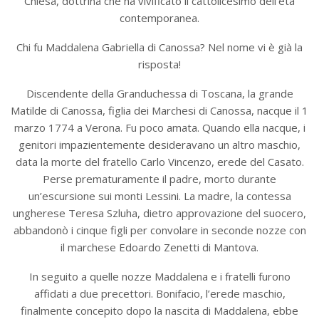
Chiesa, dottrina che ha vivificato il cattolicesimo dell’età
contemporanea.
Chi fu Maddalena Gabriella di Canossa? Nel nome vi è già la
risposta!
Discendente della Granduchessa di Toscana, la grande
Matilde di Canossa, figlia dei Marchesi di Canossa, nacque il 1
marzo 1774 a Verona. Fu poco amata. Quando ella nacque, i
genitori impazientemente desideravano un altro maschio,
data la morte del fratello Carlo Vincenzo, erede del Casato.
Perse prematuramente il padre, morto durante
un’escursione sui monti Lessini. La madre, la contessa
ungherese Teresa Szluha, dietro approvazione del suocero,
abbandonò i cinque figli per convolare in seconde nozze con
il marchese Edoardo Zenetti di Mantova.
In seguito a quelle nozze Maddalena e i fratelli furono
affidati a due precettori. Bonifacio, l’erede maschio,
finalmente concepito dopo la nascita di Maddalena, ebbe