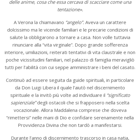
delle anime, cosa che essa cercava di scacciare come una
tentazione».
A Verona la chiamavano
“angelo”.
Aveva un carattere
dolcissimo ma le vicende familiari e le precarie condizioni di
salute la obbligarono a tornare a casa. Non volle tuttavia
rinunciare alla “vita virginale”. Dopo grande sofferenza
interiore, umiliazioni, reiterati tentativi di vita claustrale e non
poche vicissitudini familiari, nel palazzo di famiglia meravigliò
tutti per l’abilità con cui seppe amministrare i beni del casato.
Continuò ad essere seguita da guide spirituali, in particolare
da Don Luigi Libera il quale l’aiutò nel discernimento
spirituale e la invitò più volte ad individuare il
“significato
sapienziale”
degli ostacoli che si frapposero nella scelta
vocazionale. Allora Maddalena comprese che doveva
“rimettersi” nelle mani di Dio e confidare serenamente nella
Provvidenza Divina che non tardò a manifestarsi.
Durante l’anno di discernimento trascorso in casa natia,