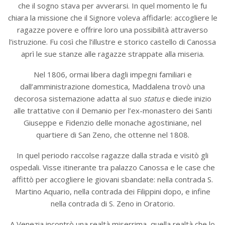
che il sogno stava per avverarsi. In quel momento le fu
chiara la missione che il Signore voleva affidarle: accogliere le
ragazze povere e offrire loro una possibilità attraverso
l’istruzione. Fu così che l’illustre e storico castello di Canossa
aprì le sue stanze alle ragazze strappate alla miseria.
Nel 1806, ormai libera dagli impegni familiari e
dall’amministrazione domestica, Maddalena trovò una
decorosa sistemazione adatta al suo
status
e diede inizio
alle trattative con il Demanio per l’ex-monastero dei Santi
Giuseppe e Fidenzio delle monache agostiniane, nel
quartiere di San Zeno, che ottenne nel 1808.
In quel periodo raccolse ragazze dalla strada e visitò gli
ospedali. Visse itinerante tra palazzo Canossa e le case che
affittò per accogliere le giovani sbandate: nella contrada S.
Martino Aquario, nella contrada dei Filippini dopo, e infine
nella contrada di S. Zeno in Oratorio.
A Venezia incontrò una realtà miserrima, quella realtà che lo