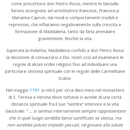
come precettore don Pietro Rossi, mentre le fanciulle
furono assegnate ad un’istitutrice francese, Francesca
Marianna Capron, dai modi e comportamenti crudeli e
repressivi, che influiranno negativamente sulla crescita e
formazione di Maddalena, tanto da farla ammalare
gravemente. Rischiò la vita.
Superata la malattia, Maddalena confidò a don Pietro Rossi
la decisione di consacrarsi a Dio. Iniziò così ad esaminare le
regole di alcuni ordini religiosi fino ad individuare una
particolare sintonia spirituale con le regole delle Carmelitane
Scalze.
Nel maggio
1791
si ritirò per circa dieci mesi nel monastero
di S. Teresa a Verona dove tuttavia si avvide di una certa
distanza spirituale fra il suo “sentire” interiore e la vita
claustrale:
“ … si sentiva internamente sempre rappresentare
che in quel luogo avrebbe bensì santificato se stessa, ma
non avrebbe potuto impedir peccati, né giovare alla salute