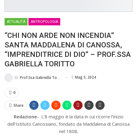
MA...
CIVILE E SOCIALE
ATTUALITÀ
ANTROPOLOGIA
“CHI NON ARDE NON INCENDIA”
SANTA MADDALENA DI CANOSSA,
“IMPRENDITRICE DI DIO” – PROF.SSA
GABRIELLA TORITTO
Il
Mag 5, 2024
Di
Prof.ssa Gabriella Toritto
0
Share
Redazione-
L’8 maggio è la data in cui ricorre l’inizio
dell’Istituto Canossiano, fondato da Maddalena di Canossa
nel 1808.