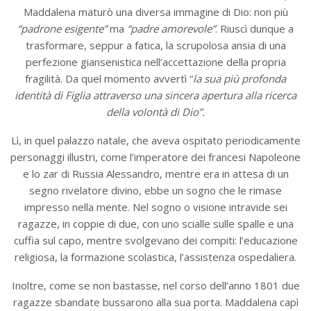
Maddalena maturò una diversa immagine di Dio: non più
“padrone esigente”
ma
“padre amorevole”
. Riuscì dunque a
trasformare, seppur a fatica, la scrupolosa ansia di una
perfezione giansenistica nell’accettazione della propria
fragilità. Da quel momento avvertì “
la sua più profonda
identità di
Figlia
attraverso una sincera apertura alla ricerca
della volontà di Dio”.
Lì, in quel palazzo natale, che aveva ospitato periodicamente
personaggi illustri, come l’imperatore dei francesi Napoleone
e lo zar di Russia Alessandro, mentre era in attesa di un
segno rivelatore divino, ebbe un sogno che le rimase
impresso nella mente. Nel sogno o visione intravide sei
ragazze, in coppie di due, con uno scialle sulle spalle e una
cuffia sul capo, mentre svolgevano dei compiti: l’educazione
religiosa, la formazione scolastica, l’assistenza ospedaliera.
Inoltre, come se non bastasse, nel corso dell’anno 1801 due
ragazze sbandate bussarono alla sua porta. Maddalena capì