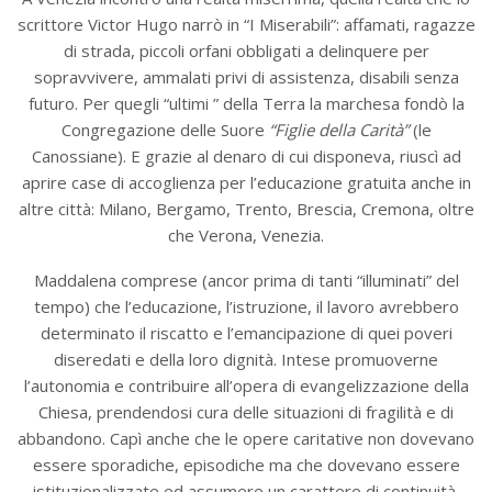
scrittore Victor Hugo narrò in “I Miserabili”: affamati, ragazze
di strada, piccoli orfani obbligati a delinquere per
sopravvivere, ammalati privi di assistenza, disabili senza
futuro. Per quegli “ultimi ” della Terra la marchesa fondò la
Congregazione delle Suore
“Figlie della Carità”
(le
Canossiane). E grazie al denaro di cui disponeva, riuscì ad
aprire case di accoglienza per l’educazione gratuita anche in
altre città: Milano, Bergamo, Trento, Brescia, Cremona, oltre
che Verona, Venezia.
Maddalena comprese (ancor prima di tanti “illuminati” del
tempo) che l’educazione, l’istruzione, il lavoro avrebbero
determinato il riscatto e l’emancipazione di quei poveri
diseredati e della loro dignità. Intese promuoverne
l’autonomia e contribuire all’opera di evangelizzazione della
Chiesa, prendendosi cura delle situazioni di fragilità e di
abbandono. Capì anche che le opere caritative non dovevano
essere sporadiche, episodiche ma che dovevano essere
istituzionalizzate ed assumere un carattere di continuità,