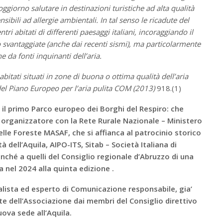
oggiorno salutare in destinazioni turistiche ad alta qualità
sibili ad allergie ambientali. In tal senso le ricadute del
ri abitati di differenti paesaggi italiani, incoraggiando il
o svantaggiate (anche dai recenti sismi), ma particolarmente
e da fonti inquinanti dell’aria.
 abitati situati in zone di buona o ottima qualità dell’aria
del Piano Europeo per l’aria pulita COM (2013)
918.(1)
o
il primo Parco europeo dei Borghi del Respiro: che
 organizzatore con la Rete Rurale Nazionale – Ministero
elle Foreste MASAF, che si affianca al patrocinio storico
 dell’Aquila, AIPO-ITS, Sitab – Società Italiana di
ché a quelli del Consiglio regionale d’Abruzzo di una
a nel 2024 alla quinta edizione .
nalista ed esperto di Comunicazione responsabile, gia’
e dell’Associazione dai membri del Consiglio direttivo
uova sede all’Aquila.