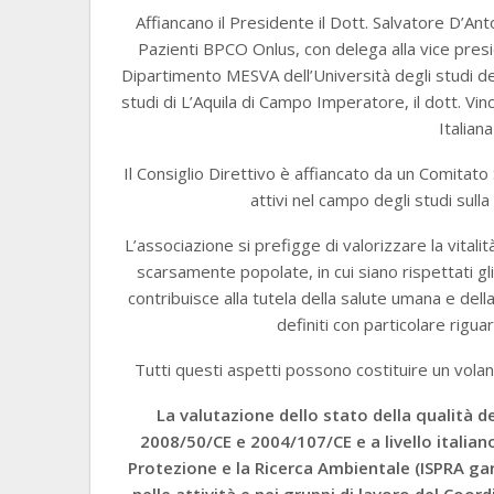
Affiancano il Presidente il Dott. Salvatore D’A
Pazienti BPCO Onlus, con delega alla vice pres
Dipartimento MESVA dell’Università degli studi del
studi di L’Aquila di Campo Imperatore, il dott. V
Italian
Il Consiglio Direttivo è affiancato da un Comitato 
attivi nel campo degli studi sulla 
L’associazione si prefigge di valorizzare la vitalità
scarsamente popolate, in cui siano rispettati gli
contribuisce alla tutela della salute umana e dell
definiti con particolare riguar
Tutti questi aspetti possono costituire un vola
La valutazione dello stato della qualità d
2008/50/CE e 2004/107/CE e a livello italiano
Protezione e la Ricerca Ambientale (ISPRA gar
nelle attività e nei gruppi di lavoro del Coor