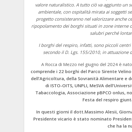
valore naturalistico. A tutto ciò va aggiunto un s
ambientale, con ospitalità mirata ai soggetti sen
progetto consisteranno nel valorizzare anche cent
ripopolamento dei borghi situati in zone interne 
salubri perché lontan
I borghi del respiro, infatti, sono piccoli centri
secondo il D. Lgs. 155/2010, in attuazione 
A Rocca di Mezzo nel giugno del 2024 è nat
comprende i 22 borghi del Parco Sirente Velino
dell’Agricoltura, della Sovranità Alimentare e d
di ISTO-OITS, UNPLI, MeSVA dell’Università
Tabaccologia, Associazione pBPCO onlus, non
Festa del respiro giunt
In questi giorni il dott.Massimo Alesii, Gior
Presidente vicario è stato nominato President
che ha la n