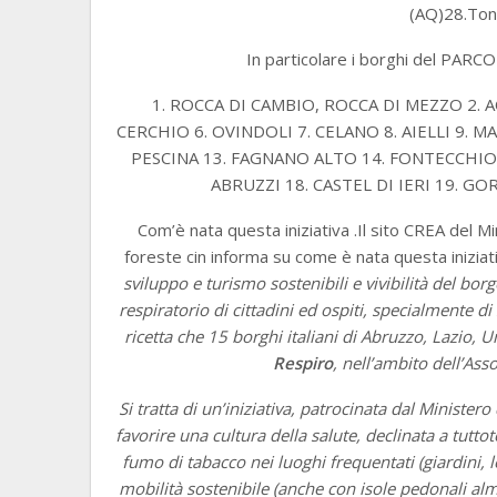
(AQ)28.Ton
In particolare i borghi del PAR
1. ROCCA DI CAMBIO, ROCCA DI MEZZO 2. 
CERCHIO 6. OVINDOLI 7. CELANO 8. AIELLI 9. 
PESCINA 13. FAGNANO ALTO 14. FONTECCHIO1
ABRUZZI 18. CASTEL DI IERI 19. G
Com’è nata questa iniziativa .Il sito CREA del Mi
foreste cin informa su come è nata questa iniziat
sviluppo e turismo sostenibili e vivibilità del bor
respiratorio di cittadini ed ospiti, specialmente di 
ricetta che 15 borghi italiani di Abruzzo, Lazio, 
Respiro
, nell’ambito dell’As
Si tratta di un’iniziativa, patrocinata dal Ministero
favorire una cultura della salute, declinata a tuttot
fumo di tabacco nei luoghi frequentati (giardini, l
mobilità sostenibile (anche con isole pedonali alm