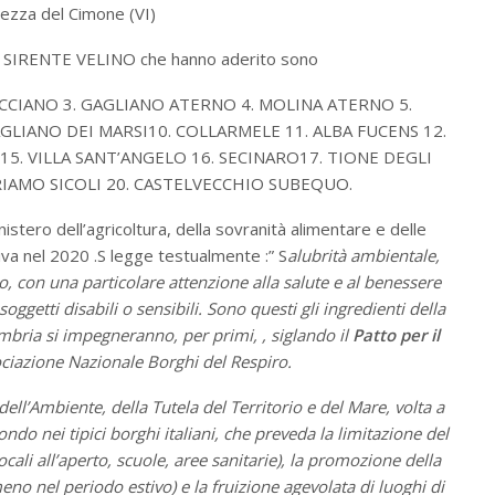
ezza del Cimone (VI)
CO SIRENTE VELINO che hanno aderito sono
ACCIANO 3. GAGLIANO ATERNO 4. MOLINA ATERNO 5.
MAGLIANO DEI MARSI10. COLLARMELE 11. ALBA FUCENS 12.
5. VILLA SANT’ANGELO 16. SECINARO17. TIONE DEGLI
ORIAMO SICOLI 20. CASTELVECCHIO SUBEQUO.
nistero dell’agricoltura, della sovranità alimentare e delle
iva nel 2020 .S legge testualmente :” S
alubrità ambientale,
go, con una particolare attenzione alla salute e al benessere
soggetti disabili o sensibili. Sono questi gli ingredienti della
Umbria si impegneranno, per primi, , siglando il
Patto per il
sociazione Nazionale Borghi del Respiro.
 dell’Ambiente, della Tutela del Territorio e del Mare, volta a
ondo nei tipici borghi italiani, che preveda la limitazione del
ocali all’aperto, scuole, aree sanitarie), la promozione della
eno nel periodo estivo) e la fruizione agevolata di luoghi di