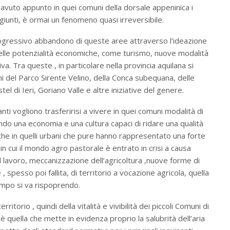
 avuto appunto in quei comuni della dorsale appeninica i
ggiunti, è ormai un fenomeno quasi irreversibile.
rogressivo abbandono di queste aree attraverso l’ideazione
ne delle potenzialità economiche, come turismo, nuove modalità
va. Tra queste , in particolare nella provincia aquilana si
ni del Parco Sirente Velino, della Conca subequana, delle
l di Ieri, Goriano Valle e altre iniziative del genere.
anti vogliono trasferirisi a vivere in quei comuni modalità di
zando una economia e una cultura capaci di ridare una qualità
anche in quelli urbani che pure hanno rappresentato una forte
n cui il mondo agro pastorale è entrato in crisi a causa
il lavoro, meccanizzazione dell’agricoltura ,nuove forme di
 spesso poi fallita, di territorio a vocazione agricola, quella
empo si va rispoprendo.
itorio , quindi della vitalità e vivibilità dei piccoli Comuni di
 quella che mette in evidenza proprio la salubrità dell’aria