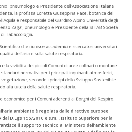
ntonio, pneumologo e Presidente dell’Associazione Italiana
idenza, la prof.ssa Loretta Giuseppina Pace, botanica del
l’Aquila e responsabile del Giardino Alpino Università degli
incenzo Zaga’, pneumologo e Presidente della SITAB Società
a di Tabaccologia.
Scientifico che riunisce accademici e ricercatori universitari
qualità dell’aria e sulla salute respiratoria.
 e la vivibilità dei piccoli Comuni di aree collinari o montane
 standard normativi per i principali inquinanti atmosferici,
a vegetazione, secondo i principi dello Sviluppo Sostenibile
do alla tutela della salute respiratoria.
no economico per i Comuni aderenti ai Borghi del Respiro.
ell’aria ambiente è regolata dalle direttive europee
 dal D.Lgs 155/2010 e s.m.i. Istituto Superiore per la
antisce il supporto tecnico al Ministero dell’ambiente
dinamento ex art. 20 del D.Lgs. 155/2010. ) definisce la