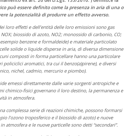
co può essere definito come la presenza in aria di una o
ere la potenzialità di produrre un effetto avverso.
ei loro effetti e dell’entità delle loro emissioni sono gas
to, NOX; biossido di azoto, NO2; monossido di carbonio, CO;
ad esempio benzene e formaldeide) e materiale particolato
elle solide o liquide disperse in aria, di diversa dimensione
lcuni composti in forma particellare hanno una particolare
 policiclici aromatici, tra cui il benzo(a)pirene), e diversi
nico, nichel, cadmio, mercurio e piombo).
iquide emessi direttamente dalle varie sorgenti antropiche e
mi chimico-fisici governano il loro destino, la permanenza e
ività in atmosfera.
o una complessa serie di reazioni chimiche, possono formarsi
pio l’ozono troposferico e il biossido di azoto) e nuove
 in atmosfera e le nuove particelle sono detti “secondari”.