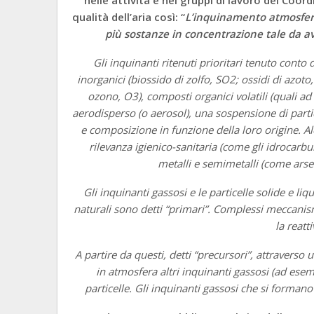
qualità dell’aria così: “
L’inquinamento atmosferi
più sostanze in concentrazione tale da av
Gli inquinanti ritenuti prioritari tenuto conto d
inorganici (biossido di zolfo, SO2; ossidi di azo
ozono, O3), composti organici volatili (quali 
aerodisperso (o aerosol), una sospensione di partic
e composizione in funzione della loro origine. A
rilevanza igienico-sanitaria (come gli idrocarburi
metalli e semimetalli (come arse
Gli inquinanti gassosi e le particelle solide e l
naturali sono detti “primari”. Complessi meccanis
la reatt
A partire da questi, detti “precursori”, attravers
in atmosfera altri inquinanti gassosi (ad esem
particelle. Gli inquinanti gassosi che si formano