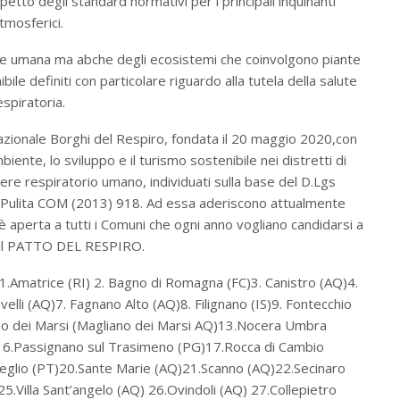
spetto degli standard normativi per i principali inquinanti
tmosferici.
lute umana ma abche degli ecosistemi che coinvolgono piante
bile definiti con particolare riguardo alla tutela della salute
espiratoria.
zionale Borghi del Respiro, fondata il 20 maggio 2020,con
iente, lo sviluppo e il turismo sostenibile nei distretti di
sere respiratorio umano, individuati sulla base del D.Lgs
 Pulita COM (2013) 918. Ad essa aderiscono attualmente
 è aperta a tutti i Comuni che ogni anno vogliano candidarsi a
 il PATTO DEL RESPIRO.
 1.Amatrice (RI) 2. Bagno di Romagna (FC)3. Canistro (AQ)4.
velli (AQ)7. Fagnano Alto (AQ)8. Filignano (IS)9. Fontecchio
no dei Marsi (Magliano dei Marsi AQ)13.Nocera Umbra
)16.Passignano sul Trasimeno (PG)17.Rocca di Cambio
eglio (PT)20.Sante Marie (AQ)21.Scanno (AQ)22.Secinaro
25.Villa Sant’angelo (AQ) 26.Ovindoli (AQ) 27.Collepietro