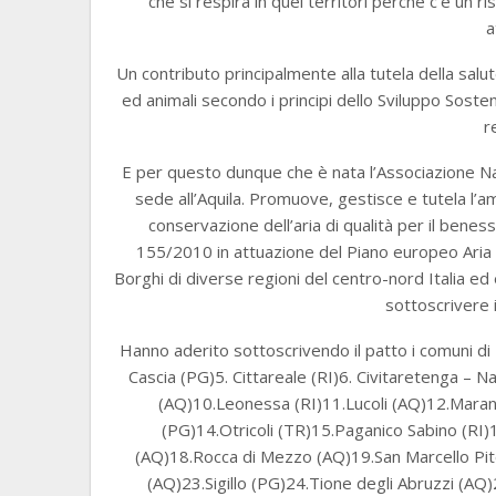
che si respira in quei territori perchè c’è un ri
a
Un contributo principalmente alla tutela della sa
ed animali secondo i principi dello Sviluppo Sosteni
r
E per questo dunque che è nata l’Associazione Na
sede all’Aquila. Promuove, gestisce e tutela l’amb
conservazione dell’aria di qualità per il benes
155/2010 in attuazione del Piano europeo Aria
Borghi di diverse regioni del centro-nord Italia ed
sottoscrivere
Hanno aderito sottoscrivendo il patto i comuni di
Cascia (PG)5. Cittareale (RI)6. Civitaretenga – Na
(AQ)10.Leonessa (RI)11.Lucoli (AQ)12.Mara
(PG)14.Otricoli (TR)15.Paganico Sabino (RI
(AQ)18.Rocca di Mezzo (AQ)19.San Marcello Pit
(AQ)23.Sigillo (PG)24.Tione degli Abruzzi (AQ)