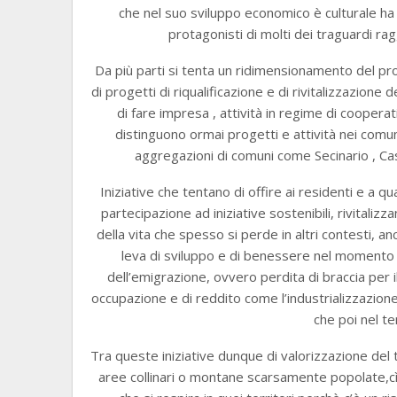
che nel suo sviluppo economico è culturale ha
protagonisti di molti dei traguardi ra
Da più parti si tenta un ridimensionamento del p
di progetti di riqualificazione e di rivitalizzazio
di fare impresa , attività in regime di cooperati
distinguono ormai progetti e attività nei comu
aggregazioni di comuni come Secinario , Caste
Iniziative che tentano di offire ai residenti e a qu
partecipazione ad iniziative sostenibili, rivitaliz
della vita che spesso si perde in altri contesti, 
leva di sviluppo e di benessere nel momento i
dell’emigrazione, ovvero perdita di braccia per 
occupazione e di reddito come l’industrializzazione ,
che poi nel t
Tra queste iniziative dunque di valorizzazione del terr
aree collinari o montane scarsamente popolate,cìè