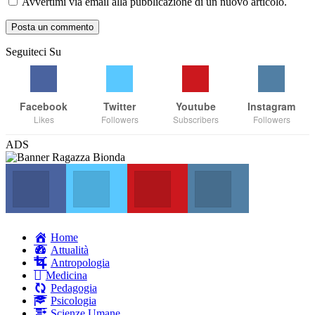
Avvertimi via email alla pubblicazione di un nuovo articolo.
Seguiteci Su
Facebook
Twitter
Youtube
Instagram
Likes
Followers
Subscribers
Followers
ADS
Facebook
Twitter
Youtube
Instagram
Join us on Facebook
Join us on Twitter
Join us on Youtube
Join us on Instag
Home
Attualità
Antropologia
Medicina
Pedagogia
Psicologia
Scienze Umane