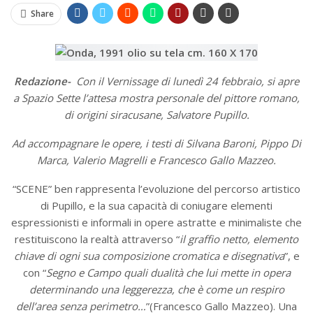
Share
MA...
CIVILE E SOCIALE
Redazione-
Con il Vernissage di lunedì 24 febbraio, si apre
a Spazio Sette l’attesa mostra personale del pittore romano,
di origini siracusane, Salvatore Pupillo.
Ad accompagnare le opere, i testi di Silvana Baroni, Pippo Di
Marca, Valerio Magrelli e Francesco Gallo Mazzeo.
“SCENE” ben rappresenta l’evoluzione del percorso artistico
di Pupillo, e la sua capacità di coniugare elementi
espressionisti e informali in opere astratte e minimaliste che
restituiscono la realtà attraverso “
il graffio netto, elemento
chiave di ogni sua composizione cromatica e disegnativa
”, e
con “
Segno e Campo quali dualità che lui mette in opera
determinando una leggerezza, che è come un respiro
dell’area senza perimetro…
”(Francesco Gallo Mazzeo). Una