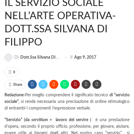
IL SERVIZIO SOCIALE
MA...
CIVILE E SOCIALE
NELL’ARTE OPERATIVA-
DOTT.SSA SILVANA DI
FILIPPO
Il
Ago 9, 2017
Di
Dott.ssa Silvana Di Filippo
0
Share
Redazione-
Per meglio comprendere il significato tecnico
di “servizio
sociale”
, si rende necessaria una precisazione di ordine etimologico
di entrambi i componenti l’espressione verbale.
“Servizio” (da
servitium =
lavoro del servire )
è una prestazione
d’opera, secondo il proprio ufficio, professione, per giovare, aiutare,
essere utile ai bisogni degli altri. Nel nostro caso “servizio” si