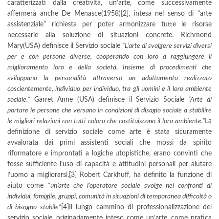
caratterizzati dalla creatività, un’arte, come successivamente
affermerà anche De Menasce(1958)
[2]
, intesa nel senso di “arte
assistenziale” richiesta per poter armonizzare tutte le risorse
necessarie alla soluzione di situazioni concrete. Richmond
Mary(USA) definisce il Servizio sociale
“L’arte di svolgere servizi diversi
per e con persone diverse, cooperando con loro a raggiungere il
miglioramento loro e della società. Insieme di procedimenti che
sviluppano la personalità attraverso un adattamento realizzato
coscientemente, individuo per individuo, tra gli uomini e il loro ambiente
sociale.”
Garret Anne (USA) definisce il Servizio Sociale
“Arte di
portare le persone che versano in condizioni di disagio sociale a stabilire
le migliori relazioni con tutti coloro che costituiscono il loro ambiente.”
La
definizione di servizio sociale come arte è stata sicuramente
avvalorata dai primi assistenti sociali che mossi da spirito
riformatore e improntati a logiche utopistiche, erano convinti che
fosse sufficiente l’uso di capacità e attitudini personali per aiutare
l’uomo a migliorarsi.
[3]
Robert Carkhuff, ha definito la funzione di
aiuto come
“un’arte che l’operatore sociale svolge nei confronti di
individui, famiglie, gruppi, comunità in situazioni di temporanea difficoltà o
di bisogno stabile”
[4]
Il lungo cammino di professionalizzazione del
servizio sociale, originariamente inteso come un’arte, come pratica