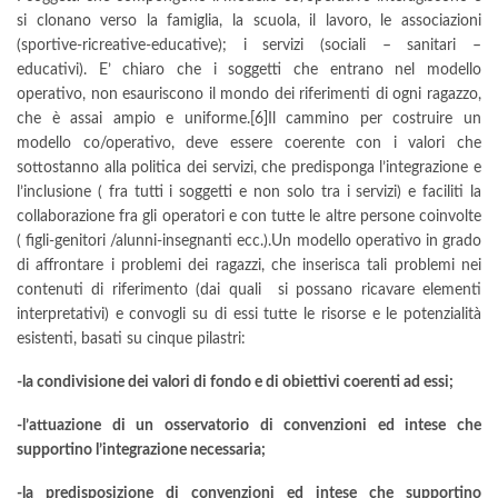
si clonano verso la famiglia, la scuola, il lavoro, le associazioni
(sportive-ricreative-educative); i servizi (sociali – sanitari –
educativi). E’ chiaro che i soggetti che entrano nel modello
operativo, non esauriscono il mondo dei riferimenti di ogni ragazzo,
che è assai ampio e uniforme.
[6]
Il cammino per costruire un
modello co/operativo, deve essere coerente con i valori che
sottostanno alla politica dei servizi, che predisponga l’integrazione e
l’inclusione ( fra tutti i soggetti e non solo tra i servizi) e faciliti la
collaborazione fra gli operatori e con tutte le altre persone coinvolte
( figli-genitori /alunni-insegnanti ecc.).Un modello operativo in grado
di affrontare i problemi dei ragazzi, che inserisca tali problemi nei
contenuti di riferimento (dai quali si possano ricavare elementi
interpretativi) e convogli su di essi tutte le risorse e le potenzialità
esistenti, basati su cinque pilastri:
-la condivisione dei valori di fondo e di obiettivi coerenti ad essi;
-l’attuazione di un osservatorio di convenzioni ed intese che
supportino l’integrazione necessaria;
-la predisposizione di convenzioni ed intese che supportino