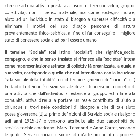
riferisce ad una attività prestata a favore di terzi (individuo, gruppo,
collettività), non in senso materiale, ma come sostegno morale,
aiuto ad un individuo in stato di bisogno a superare difficoltà o a
eliminare i motivi del suo disagio personale di natura
prevalentemente fisico-psichica, al fine di far conseguire il migliore
stato di benessere sociale ad ogni essere umano.
Il termine “Sociale” (dal latino “socialis”) che significa_socio,
compagno, e che in senso traslato si riferisce alla “societas” intesa
come rappresentazione astratta di collettività organizzata, la quale, a
sua volta, corrisponde a quello che noi intendiamo con la locuzione
“vita sociale della totalità”
, o col termine generico di “società” .(…)
Pertanto la dizione “servizio sociale deve intendersi nel concetto di
una attività che dall’individuo si estende al gruppo ed infine alla
comunità, attiva diretta a portare un reale contributo di aiuto a
chiunque si trovi nelle condizioni di bisogno e che di tale aiuto
possa giovarsene.
[1]
Le prime definizioni di Servizio sociale risalgono
agli anni 1915-17 e vengono attribuite alle due capostipiti del
servizio sociale americano: Mary Richmond e Anne Garret, secondo
le quali il Servizio sociale è simile ad un’arte poiché attua processi