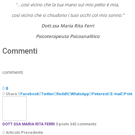
“…
così vicino che la tua mano sul mio petto è mia,
così vicino che si chiudono i tuoi occhi col mio sonno.”
Dott.ssa Maria Rita Ferri
Psicoterapeuta Psicoanalitico
Commenti
commenti
0
Share
Facebook
Twitter
ReddIt
WhatsApp
Pinterest
E-mail
Print
DOTT.SSA MARIA RITA FERRI
0 posts
342 comments
Articolo Precedente