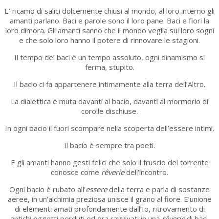
E’ ricamo di salici dolcemente chiusi al mondo, al loro interno gli
amanti parlano. Baci e parole sono il loro pane. Baci e fiori la
loro dimora. Gli amanti sanno che il mondo veglia sui loro sogni
e che solo loro hanno il potere di rinnovare le stagioni.
Il tempo dei baci è un tempo assoluto, ogni dinamismo si
ferma, stupito.
Il bacio ci fa appartenere intimamente alla terra dell’Altro.
La dialettica è muta davanti al bacio, davanti al mormorio di
corolle dischiuse.
In ogni bacio il fuori scompare nella scoperta dell’essere intimi.
Il bacio è sempre tra poeti.
E gli amanti hanno gesti felici che solo il fruscio del torrente
conosce come
rêverie
dell’incontro.
Ogni bacio è rubato all’
essere
della terra e parla di sostanze
aeree, in un’alchimia preziosa unisce il grano al fiore. E’unione
di elementi amati profondamente dall’Io, ritrovamento di
antichi oggetti perduti ed ora ravvivati in una
rêverie
di baci.