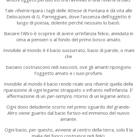
Tale
rêverie
ripara i tagli delle Attese di Fontana e dà vita alle
Delocazioni di G. Parmiggiani, dove l’assenza dell’oggetto è
luogo di poesia, dolente perché nessuno lo baciò.
Baciare l’Altro è scoprire di avere un’infanzia felice, annidata in
cima ai pensieri o al fondo del primo bosco amato.
Invisibile al mondo è il bacio sussurrato, bacio di parole, o mani
che
baciano costruiscono nidi nascosti, ove gli amanti ripongono
l’oggetto amato e i suoi profumi.
Invisibile al mondo il bacio rende reale una
rêverie
: quella della
riparazione di ogni legame strappato o infranto nell’infanzia. E’
affermazione di un
per-sempre
, ritorno di un legame antico.
Ogni dono deludente scorto nel primo sguardo del grande-
Altro viene guarito dal bacio furtivo ed immenso del nuovo
amante.
Ogni bacio, per questo, avviene al centro della terra, solo lì la
malia del fuoco costruisce nidi felici.