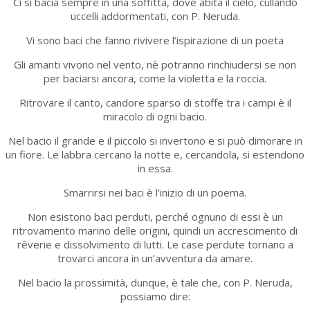
Ci si bacia sempre in una soffitta, dove abita il cielo, cullando
uccelli addormentati, con P. Neruda.
Vi sono baci che fanno rivivere l’ispirazione di un poeta
Gli amanti vivono nel vento, nè potranno rinchiudersi se non
per baciarsi ancora, come la violetta e la roccia.
Ritrovare il canto, candore sparso di stoffe tra i campi è il
miracolo di ogni bacio.
Nel bacio il grande e il piccolo si invertono e si può dimorare in
un fiore. Le labbra cercano la notte e, cercandola, si estendono
in essa.
Smarrirsi nei baci è l’inizio di un poema.
Non esistono baci perduti, perché ognuno di essi è un
ritrovamento marino delle origini, quindi un accrescimento di
rêverie e dissolvimento di lutti. Le case perdute tornano a
trovarci ancora in un’avventura da amare.
Nel bacio la prossimità, dunque, è tale che, con P. Neruda,
possiamo dire: