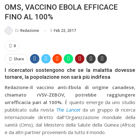
OMS, VACCINO EBOLA EFFICACE
BUSSOLA PSICOLOGICA TRA PROTEZIONE E BUON SENSO
FINO AL 100%
IN...
Il
Feb 23, 2017
Di
Redazione
0
Share
I ricercatori sostengono che se la malattia dovesse
tornare, la popolazione non sarà più indifesa
Redazione-Il vaccino anti-Ebola di origine canadese,
chiamato rVSV-ZEBOV, potrebbe raggiungere
un’efficacia pari al 100%.
È quanto emerge da uno studio
pubblicato sulla rivista
The Lancet
da un gruppo di ricerca
internazionale diretto dall’’Organizzazione mondiale della
sanità (Oms), dal Ministero della Salute della Guinea (Africa)
e da altri partner provenienti da tutto il mondo.