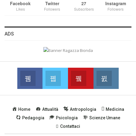
Facebook
Twitter
27
Instagram
Likes
Followers
Subscribers
Followers
ADS
Facebook
Twitter
Youtube
Instagram
Join us on Facebook
Join us on Twitter
Join us on Youtube
Join us on
Home
Attualità
Antropologia
Medicina
Pedagogia
Psicologia
Scienze Umane
Contattaci