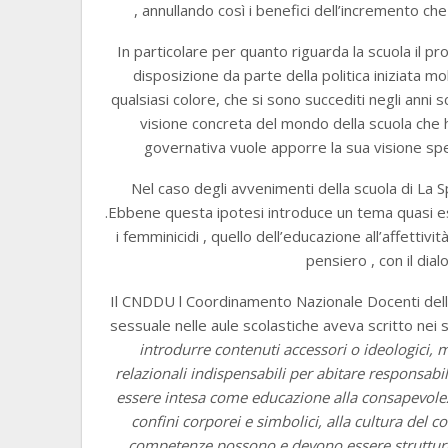
, annullando così i benefici dell’incremento ch
In particolare per quanto riguarda la scuola il p
disposizione da parte della politica iniziata molt
qualsiasi colore, che si sono succediti negli anni
visione concreta del mondo della scuola che 
governativa vuole apporre la sua visione sp
Nel caso degli avvenimenti della scuola di La Sp
.Ebbene questa ipotesi introduce un tema quasi ess
i femminicidi , quello dell’educazione all’affettivit
pensiero , con il dial
Il CNDDU l Coordinamento Nazionale Docenti della d
sessuale nelle aule scolastiche aveva scritto nei s
introdurre contenuti accessori o ideologici, m
relazionali indispensabili per abitare responsabi
essere intesa come educazione alla consapevolezz
confini corporei e simbolici, alla cultura del co
competenze possono e devono essere struttura