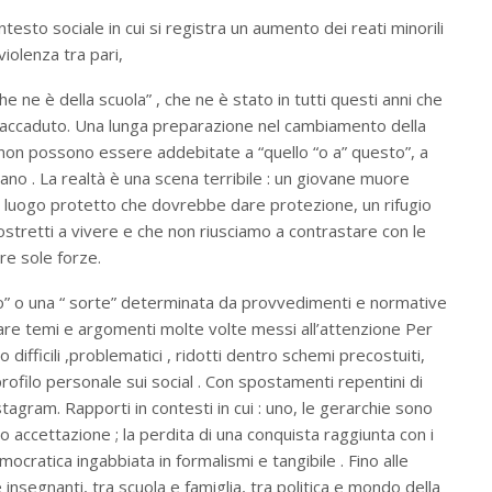
esto sociale in cui si registra un aumento dei reati minorili
violenza tra pari,
e ne è della scuola” , che ne è stato in tutti questi anni che
 è accaduto. Una lunga preparazione nel cambiamento della
à non possono essere addebitate a “quello “o a” questo”, a
ntano . La realtà è una scena terribile : un giovane muore
 un luogo protetto che dovrebbe dare protezione, un rifugio
ostretti a vivere e che non riusciamo a contrastare con le
re sole forze.
no” o una “ sorte” determinata da provvedimenti e normative
are temi e argomenti molte volte messi all’attenzione Per
 difficili ,problematici , ridotti dentro schemi precostuiti,
 profilo personale sui social . Con spostamenti repentini di
gram. Rapporti in contesti in cui : uno, le gerarchie sono
ro accettazione ; la perdita di una conquista raggiunta con i
ocratica ingabbiata in formalismi e tangibile . Fino alle
 insegnanti, tra scuola e famiglia, tra politica e mondo della