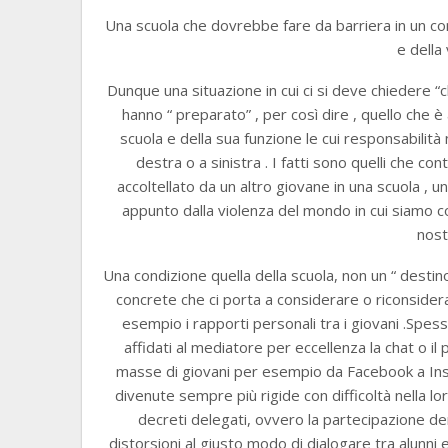
Una scuola che dovrebbe fare da barriera in un cont
e della 
Dunque una situazione in cui ci si deve chiedere “ch
hanno “ preparato” , per così dire , quello che
scuola e della sua funzione le cui responsabilit
destra o a sinistra . I fatti sono quelli che co
accoltellato da un altro giovane in una scuola ,
appunto dalla violenza del mondo in cui siamo c
nost
Una condizione quella della scuola, non un “ desti
concrete che ci porta a considerare o riconsider
esempio i rapporti personali tra i giovani .Spesso
affidati al mediatore per eccellenza la chat o il
masse di giovani per esempio da Facebook a Insta
divenute sempre più rigide con difficoltà nella lo
decreti delegati, ovvero la partecipazione dem
distorsioni al giusto modo di dialogare tra alunni e