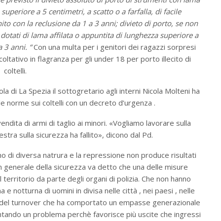
superiore a 5 centimetri, a scatto o a farfalla, di facile
ito con la reclusione da 1 a 3 anni; divieto di porto, se non
ti dotati di lama affilata o appuntita di lunghezza superiore a
a 3 anni. “
Con una multa per i genitori dei ragazzi sorpresi
acoltativo in flagranza per gli under 18 per porto illecito di
coltelli.
la di La Spezia il sottogretario agli interni Nicola Molteni ha
 le norme sui coltelli con un decreto d’urgenza .
endita di armi di taglio ai minori. «Vogliamo lavorare sulla
stra sulla sicurezza ha fallito», dicono dal Pd.
 di diversa natrura e la repressione non produce risultati
n generale della sicurezza va detto che una delle misure
l territorio da parte degli organi di polizia. Che non hanno
 e notturna di uomini in divisa nelle città , nei paesi , nelle
co del turnover che ha comportato un empasse generazionale
entando un problema perchè favorisce più uscite che ingressi