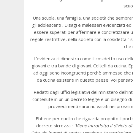
scuo
Una scuola, una famiglia, una società che sembran
gli adolescenti . Disagi e malesseri evidenziati 
essere superati per affermare e concretizzare una
regole restrittive, nella società con la cosidetta 
che 
L’evidenza ci dimostra come il cosidetto uso delle
giovani e tra bande di giovani. Coltelli da cucina
ad oggi sono incongruenti perchè ammesso che rius
da cucina esistenti in questo paese, voi pensat
Redatti dagli uffici legislativi del ministero dell
contenute in un un decreto legge e un disegno di l
provvedimenti saranno varati nei prossimi 
Ebbene per quello che riguarda propoito il port
decreto sicrezza :
“Viene introdotto il divieto d
l’attuale ipotesi di contravvenzione. In particolare