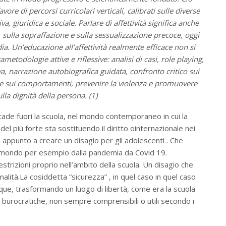
ore di percorsi curricolari verticali, calibrati sulle diverse
, giuridica e sociale. Parlare di affettività significa anche
, sulla sopraffazione e sulla sessualizzazione precoce, oggi
dia. Un’educazione all’affettività realmente efficace non si
metodologie attive e riflessive: analisi di casi, role playing,
iva, narrazione autobiografica guidata, confronto critico sui
ere sui comportamenti, prevenire la violenza e promuovere
lla dignità della persona. (1)
ccade fuori la scuola, nel mondo contemporaneo in cui la
 del più forte sta sostituendo il diritto ointernazionale nei
e appunto a creare un disagio per gli adolescenti . Che
ro mondo per esempio dalla pandemia da Covid 19.
strizioni proprio nell’ambito della scuola. Un disagio che
alità.La cosiddetta “sicurezza” , in quel caso in quel caso
que, trasformando un luogo di libertà, come era la scuola
e burocratiche, non sempre comprensibili o utili secondo i