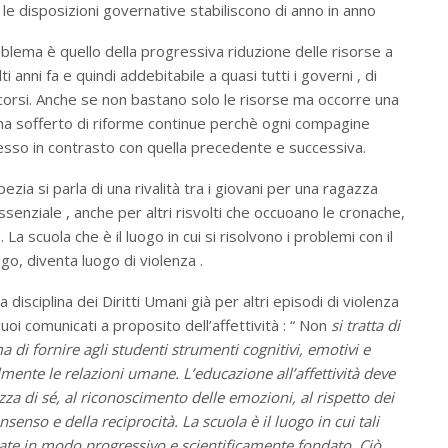
e le disposizioni governative stabiliscono di anno in anno
roblema è quello della progressiva riduzione delle risorse a
i anni fa e quindi addebitabile a quasi tutti i governi , di
 scorsi. Anche se non bastano solo le risorse ma occorre una
ha sofferto di riforme continue perchè ogni compagine
esso in contrasto con quella precedente e successiva.
ezia si parla di una rivalità tra i giovani per una ragazza
enziale , anche per altri risvolti che occuoano le cronache,
à. La scuola che è il luogo in cui si risolvono i problemi con il
ogo, diventa luogo di violenza .
isciplina dei Diritti Umani già per altri episodi di violenza
uoi comunicati a proposito dell’affettività : “ Non
si tratta di
a di fornire agli studenti strumenti cognitivi, emotivi e
lmente le relazioni umane. L’educazione all’affettività deve
a di sé, al riconoscimento delle emozioni, al rispetto dei
nsenso e della reciprocità. La scuola è il luogo in cui tali
te in modo progressivo e scientificamente fondato. Ciò