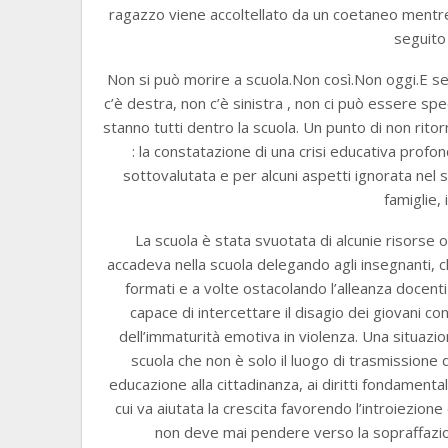
ragazzo viene accoltellato da un coetaneo mentre 
seguito 
Non si può morire a scuola.Non così.Non oggi.E se
c’è destra, non c’è sinistra , non ci può essere spe
stanno tutti dentro la scuola. Un punto di non ritor
: la constatazione di una crisi educativa pro
sottovalutata e per alcuni aspetti ignorata nel 
famiglie, 
La scuola è stata svuotata di alcunie risorse 
accadeva nella scuola delegando agli insegnanti, c
formati e a volte ostacolando l’alleanza docenti 
capace di intercettare il disagio dei giovani con
dell’immaturità emotiva in violenza. Una situaz
scuola che non è solo il luogo di trasmissione de
educazione alla cittadinanza, ai diritti fondamentali
cui va aiutata la crescita favorendo l’introiezione 
non deve mai pendere verso la sopraffazione