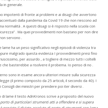
la in generale.
o impotenti di fronte ai problemi e ai disagi che avvertono
ed accentuati dalla pandemia da Covid 19 che non riescono ad
 normalità . A questi disagi si è risposto nella scuola con
“ sicurezza” . Ma quei provvedimenti non bastano per non dire
non servono .
 lame ha un peso significativo negli episodi di violenza tra
. Eppure malgrado questa evidenza I provvedimenti presi fino
cissimo, per assurdo , a togliere di mezzo tutti i coltelli
e che basterebbe a risolvere il probema. Io penso di no .
’Interno sono in esame ancora ulteriori misure sulla sicurezza
egge (il primo composto da 25 articoli, il secondo da 40). I
Consigli dei ministri per prendere poi iter diversi .
o di lame il testo AdnKronos scrive a proposito del nuovo
i porto di particolari strumenti atti a offendere e si supera
, è previsto il divieto assoluto di porto di strumenti con lama