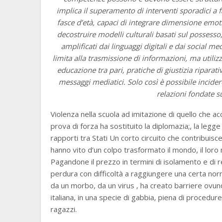
implica il superamento di interventi sporadici a fav
fasce d’età, capaci di integrare dimensione emotiva
decostruire modelli culturali basati sul possesso
amplificati dai linguaggi digitali e dai social me
limita alla trasmissione di informazioni, ma utilizza
educazione tra pari, pratiche di giustizia riparat
messaggi mediatici. Solo così è possibile incid
relazioni fondate su
Violenza nella scuola ad imitazione di quello che a
prova di forza ha sostituito la diplomazia;, la legge
rapporti tra Stati Un corto circuito che contribuisc
hanno vito d’un colpo trasformato il mondo, il lo
Pagandone il prezzo in termini di isolamento e di re
perdura con difficoltà a raggiungere una certa norm
da un morbo, da un virus , ha creato barriere ovun
italiana, in una specie di gabbia, piena di procedur
ragazzi.