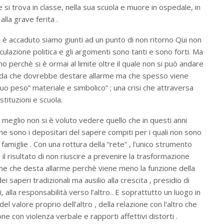
si trova in classe, nella sua scuola e muore in ospedale, in
alla grave ferita .
 è accaduto siamo giunti ad un punto di non ritorno Qui non
culazione politica e gli argomenti sono tanti e sono forti. Ma
no perchè si è ormai al limite oltre il quale non si può andare
fonda che dovrebbe destare allarme ma che spesso viene
suo peso” materiale e simbolico” ; una crisi che attraversa
istituzioni e scuola.
o meglio non si è voluto vedere quello che in questi anni
he sono i depositari del sapere compiti per i quali non sono
famiglie . Con una rottura della “rete” , l’unico strumento
 il risultato di non riuscire a prevenire la trasformazione
ione che desta allarme perchè viene meno la funzione della
i saperi tradizionali ma ausilio alla crescita , presidio di
, alla responsabilità verso l’altro.. E soprattutto un luogo in
del valore proprio dell’altro , della relazione con l’altro che
 con violenza verbale e rapporti affettivi distorti .