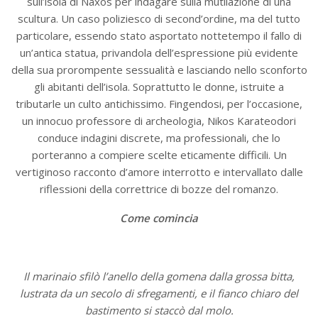
sull’isola di Naxos per indagare sulla mutilazione di una
scultura. Un caso poliziesco di second’ordine, ma del tutto
particolare, essendo stato asportato nottetempo il fallo di
un’antica statua, privandola dell’espressione più evidente
della sua prorompente sessualità e lasciando nello sconforto
gli abitanti dell’isola. Soprattutto le donne, istruite a
tributarle un culto antichissimo. Fingendosi, per l’occasione,
un innocuo professore di archeologia, Nikos Karateodori
conduce indagini discrete, ma professionali, che lo
porteranno a compiere scelte eticamente difficili. Un
vertiginoso racconto d’amore interrotto e intervallato dalle
riflessioni della correttrice di bozze del romanzo.
Come comincia
Il marinaio sfilò l’anello della gomena dalla grossa bitta,
lustrata da un secolo di sfregamenti, e il fianco chiaro del
bastimento si staccò dal molo.