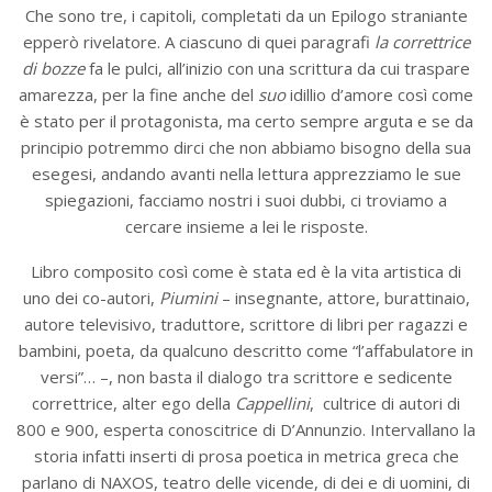
Che sono tre, i capitoli, completati da un Epilogo straniante
epperò rivelatore. A ciascuno di quei paragrafi
la correttrice
di bozze
fa le pulci, all’inizio con una scrittura da cui traspare
amarezza, per la fine anche del
suo
idillio d’amore così come
è stato per il protagonista, ma certo sempre arguta e se da
principio potremmo dirci che non abbiamo bisogno della sua
esegesi, andando avanti nella lettura apprezziamo le sue
spiegazioni, facciamo nostri i suoi dubbi, ci troviamo a
cercare insieme a lei le risposte.
Libro composito così come è stata ed è la vita artistica di
uno dei co-autori,
Piumini
– insegnante, attore, burattinaio,
autore televisivo, traduttore, scrittore di libri per ragazzi e
bambini, poeta, da qualcuno descritto come “l’affabulatore in
versi”… –, non basta il dialogo tra scrittore e sedicente
correttrice, alter ego della
Cappellini
, cultrice di autori di
800 e 900, esperta conoscitrice di D’Annunzio. Intervallano la
storia infatti inserti di prosa poetica in metrica greca che
parlano di NAXOS, teatro delle vicende, di dei e di uomini, di