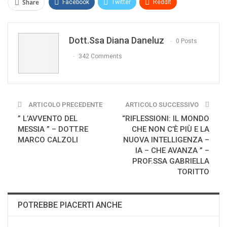
Share
Facebook
Twitter
ReddIt
WhatsApp
Pinterest
E-mail
Dott.ssa Diana Daneluz
Print
0 Posts
342 Comments
ARTICOLO PRECEDENTE
ARTICOLO SUCCESSIVO
” L’AVVENTO DEL
“RIFLESSIONI: IL MONDO
MESSIA ” – DOTT.RE
CHE NON C’È PIÙ E LA
MARCO CALZOLI
NUOVA INTELLIGENZA –
IA – CHE AVANZA ” –
PROF.SSA GABRIELLA
TORITTO
POTREBBE PIACERTI ANCHE