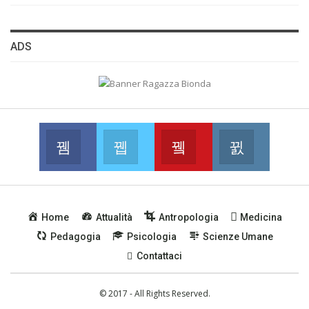
ADS
Facebook
Twitter
Youtube
Instagram
Join us on Facebook
Join us on Twitter
Join us on Youtube
Join us on
Home
Attualità
Antropologia
Medicina
Pedagogia
Psicologia
Scienze Umane
Contattaci
© 2017 - All Rights Reserved.