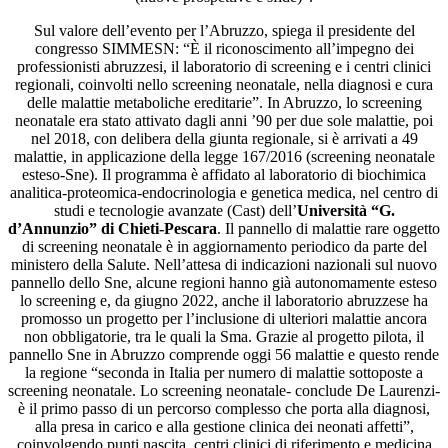
Sul valore dell’evento per l’Abruzzo, spiega il presidente del
congresso SIMMESN: “È il riconoscimento all’impegno dei
professionisti abruzzesi, il laboratorio di screening e i centri clinici
regionali, coinvolti nello screening neonatale, nella diagnosi e cura
delle malattie metaboliche ereditarie”. In Abruzzo, lo screening
neonatale era stato attivato dagli anni ’90 per due sole malattie, poi
nel 2018, con delibera della giunta regionale, si è arrivati a 49
malattie, in applicazione della legge 167/2016 (screening neonatale
esteso-Sne). Il programma è affidato al laboratorio di biochimica
analitica-proteomica-endocrinologia e genetica medica, nel centro di
studi e tecnologie avanzate (Cast) dell’
Università “G.
d’Annunzio” di Chieti-Pescara
. Il pannello di malattie rare oggetto
di screening neonatale è in aggiornamento periodico da parte del
ministero della Salute. Nell’attesa di indicazioni nazionali sul nuovo
pannello dello Sne, alcune regioni hanno già autonomamente esteso
lo screening e, da giugno 2022, anche il laboratorio abruzzese ha
promosso un progetto per l’inclusione di ulteriori malattie ancora
non obbligatorie, tra le quali la Sma. Grazie al progetto pilota, il
pannello Sne in Abruzzo comprende oggi 56 malattie e questo rende
la regione “seconda in Italia per numero di malattie sottoposte a
screening neonatale. Lo screening neonatale- conclude De Laurenzi-
è il primo passo di un percorso complesso che porta alla diagnosi,
alla presa in carico e alla gestione clinica dei neonati affetti”,
coinvolgendo punti nascita, centri clinici di riferimento e medicina