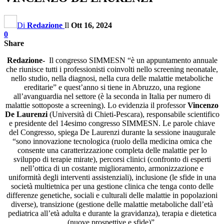
Di
Redazione
Il
Ott 16, 2024
0
Share
Redazione-
Il congresso SIMMESN “è un appuntamento annuale
che riunisce tutti i professionisti coinvolti nello screening neonatale,
nello studio, nella diagnosi, nella cura delle malattie metaboliche
ereditarie” e quest’anno si tiene in Abruzzo, una regione
all’avanguardia nel settore (è la seconda in Italia per numero di
malattie sottoposte a screening). Lo evidenzia il professor
Vincenzo
De Laurenzi
(Università di Chieti-Pescara), responsabile scientifico
e presidente del 14esimo congresso SIMMESN. Le parole chiave
del Congresso, spiega De Laurenzi durante la sessione inaugurale
“sono innovazione tecnologica (ruolo della medicina omica che
consente una caratterizzazione completa delle malattie per lo
sviluppo di terapie mirate), percorsi clinici (confronto di esperti
nell’ottica di un costante miglioramento, armonizzazione e
uniformità degli interventi assistenziali), inclusione (le sfide in una
società multietnica per una gestione clinica che tenga conto delle
differenze genetiche, sociali e culturali delle malattie in popolazioni
diverse), transizione (gestione delle malattie metaboliche dall’età
pediatrica all’età adulta e durante la gravidanza), terapia e dietetica
(nuove prospettive e sfide)”.