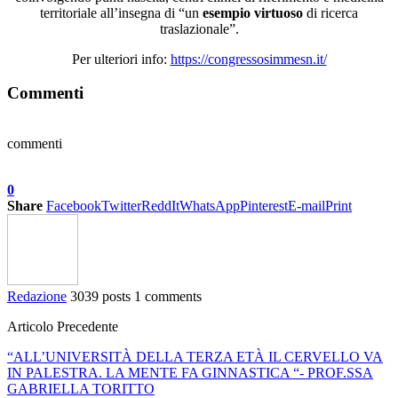
territoriale all’insegna di “un
esempio virtuoso
di ricerca
traslazionale”.
Per ulteriori info:
https://congressosimmesn.it/
Commenti
commenti
0
Share
Facebook
Twitter
ReddIt
WhatsApp
Pinterest
E-mail
Print
Redazione
3039 posts
1 comments
Articolo Precedente
“ALL’UNIVERSITÀ DELLA TERZA ETÀ IL CERVELLO VA
IN PALESTRA. LA MENTE FA GINNASTICA “- PROF.SSA
GABRIELLA TORITTO