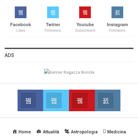
Facebook
Twitter
Youtube
Instagram
Likes
Followers
Subscribers
Followers
ADS
Facebook
Twitter
Youtube
Instagram
Join us on Facebook
Join us on Twitter
Join us on Youtube
Join us on
Home
Attualità
Antropologia
Medicina