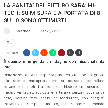
LA SANITA’ DEL FUTURO SARA’ HI-
MA...
CIVILE E SOCIALE
TECH: SU MISURA E A PORTATA DI 8
SU 10 SONO OTTIMISTI
Il
Feb 23, 2017
Di
Redazione
0
Share
È quanto emerge da un’indagine commissionata da
Intel
Redazione-
Basta un chip e la pillola va giù. E se poi grazie
allo stesso microprocessore si possono controllare
parametri biometrici a distanza, chiedere un consulto al
medico via tablet, aggiustare la terapia senza muoversi da
casa, persino farsi analisi personalizzate, con ecografi
miniaturizzati che poi un medico, dall’altra parte del mondo