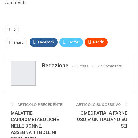
commenti
0
Share
Facebook
Twitter
ReddIt
WhatsApp
Pinterest
E-mail
Redazione
Print
0 Posts
342 Comments
ARTICOLO PRECEDENTE
ARTICOLO SUCCESSIVO
MALATTIE
OMEOPATIA: A FARNE
CARDIOMETABOLICHE
USO E’ UN ITALIANO SU
NELLE DONNE,
SEI
ASSEGNATI I BOLLINI