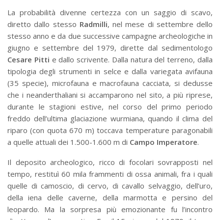
La probabilità divenne certezza con un saggio di scavo,
diretto dallo stesso
Radmilli
, nel mese di settembre dello
stesso anno e da due successive campagne archeologiche in
giugno e settembre del 1979, dirette dal sedimentologo
Cesare Pitti
e dallo scrivente. Dalla natura del terreno, dalla
tipologia degli strumenti in selce e dalla variegata avifauna
(35 specie), microfauna e macrofauna cacciata, si dedusse
che i neanderthaliani si accamparono nel sito, a più riprese,
durante le stagioni estive, nel corso del primo periodo
freddo dell’ultima glaciazione wurmiana, quando il clima del
riparo (con quota 670 m) toccava temperature paragonabili
a quelle attuali dei 1.500-1.600 m di
Campo Imperatore
.
Il deposito archeologico, ricco di focolari sovrapposti nel
tempo, restituì 60 mila frammenti di ossa animali, fra i quali
quelle di camoscio, di cervo, di cavallo selvaggio, dell’uro,
della iena delle caverne, della marmotta e persino del
leopardo. Ma la sorpresa più emozionante fu l’incontro