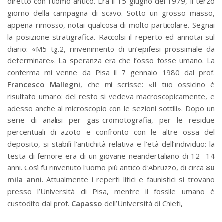
diretto con l’uomo antico. Era il 15 giugno del 1979, il terzo
giorno della campagna di scavo. Sotto un grosso masso,
appena rimosso, notai qualcosa di molto particolare. Segnai
la posizione stratigrafica. Raccolsi il reperto ed annotai sul
diario: «M5 tg.2, rinvenimento di un’epifesi prossimale da
determinare». La speranza era che l’osso fosse umano. La
conferma mi venne da Pisa il 7 gennaio 1980 dal prof.
Francesco Mallegni
, che mi scrisse: «Il tuo ossicino è
risultato umano: del resto si vedeva macroscopicamente, e
adesso anche al microscopio con le sezioni sottili». Dopo un
serie di analisi per gas-cromotografia, per le residue
percentuali di azoto e confronto con le altre ossa del
deposito, si stabilì l’antichità relativa e l’età dell’individuo: la
testa di femore era di un giovane neandertaliano di 12 -14
anni. Così fu rinvenuto l’uomo più antico d’Abruzzo, di circa
80
mila anni
. Attualmente i reperti litici e faunistici si trovano
presso l’Università di Pisa, mentre il fossile umano è
custodito dal prof.
Capasso
dell’Università di Chieti,