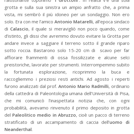
l’altisonante toponimo “
I Grottoni
”. In realtà v’è una sola
grotta e sulla sua sinistra un ampio anfratto che, a prima
vista, mi sembrò il più idoneo per un sondaggio. Non ero
solo. Era con me l’amico
Antonio Matarelli
, all’epoca sindaco
di
Calascio
, il quale si meravigliò non poco quando, come
d’istinto, gli dissi che avremmo dovuto evitare la Grotta per
andare invece a saggiare il terreno sotto il grande riparo
sotto roccia. Bastarono solo 15-20 cm di scavo per far
affiorare frammenti di ossa fossilizzate e alcune selci
preistoriche, lavorate per strumenti. Interrompemmo subito
la fortunata esplorazione, ricoprimmo la buca e
raccogliemmo i preziosi resti antichi. Ad agosto i reperti
furono analizzati dal prof.
Antonio Mario Radmilli
, ordinario
della cattedra di Paleontologia umana dell’Università di Pisa,
che mi comunicò l’inaspettata notizia che, con ogni
probabilità, avevamo rinvenuto il primo deposito in grotta
del
Paleolitico medio in Abruzzo
, cioè un pacco di terreno
stratificato di un accampamento di caccia dell’
uomo
di
Neanderthal
.