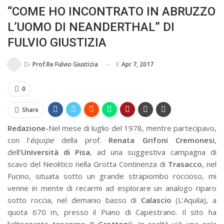
“COME HO INCONTRATO IN ABRUZZO
MA...
CIVILE E SOCIALE
L’UOMO DI NEANDERTHAL” DI
FULVIO GIUSTIZIA
Il
Apr 7, 2017
Di
Prof.re Fulvio Giustizia
0
Share
Redazione-
Nel mese di luglio del 1978, mentre partecipavo,
con l’
équipe
della prof.
Renata Grifoni Cremonesi
,
dell’
Università di Pisa
, ad una suggestiva campagna di
scavo del Neolitico nella Grotta Continenza di
Trasacco
, nel
Fucino, situata sotto un grande strapiombo roccioso, mi
venne in mente di recarmi ad esplorare un analogo riparo
sotto roccia, nel demanio basso di
Calascio
(L’Aquila), a
quota 670 m, presso il Piano di Capestrano. Il sito ha