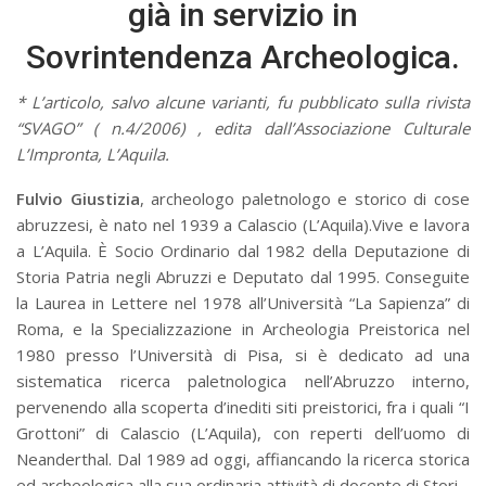
già in servizio in
Sovrintendenza Archeologica.
*
L’articolo, salvo alcune varianti, fu pubblicato sulla rivista
“SVAGO” ( n.4/2006) , edita dall’Associazione Culturale
L’Impronta, L’Aquila.
Fulvio Giustizia
, archeologo paletnologo e storico di cose
abruzzesi, è nato nel 1939 a Calascio (L’Aquila).Vive e lavora
a L’Aquila. È Socio Ordinario dal 1982 della Deputazione di
Storia Patria negli Abruzzi e Deputato dal 1995. Conseguite
la Laurea in Lettere nel 1978 all’Università “La Sapienza” di
Roma, e la Specializzazione in Archeologia Preistorica nel
1980 presso l’Università di Pisa, si è dedicato ad una
sistematica ricerca paletnologica nell’Abruzzo interno,
pervenendo alla scoperta d’inediti siti preistorici, fra i quali “I
Grottoni” di Calascio (L’Aquila), con reperti dell’uomo di
Neanderthal. Dal 1989 ad oggi, affiancando la ricerca storica
ed archeologica alla sua ordinaria attività di docente di Stori