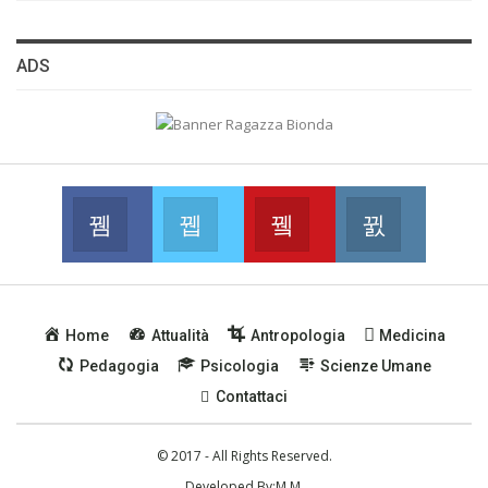
BUSSOLA PSICOLOGICA TRA PROTEZIONE E BUON SENSO
ADS
IN...
Facebook
Twitter
Youtube
Instagram
Join us on Facebook
Join us on Twitter
Join us on Youtube
Join us on
Home
Attualità
Antropologia
Medicina
Pedagogia
Psicologia
Scienze Umane
Contattaci
© 2017 - All Rights Reserved.
Developed By:
M.M.