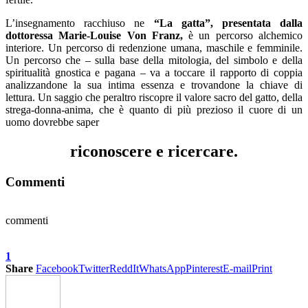
L’insegnamento racchiuso ne
“La gatta”, presentata dalla
dottoressa Marie-Louise Von Franz,
è un percorso alchemico
interiore. Un percorso di redenzione umana, maschile e femminile.
Un percorso che – sulla base della mitologia, del simbolo e della
spiritualità gnostica e pagana – va a toccare il rapporto di coppia
analizzandone la sua intima essenza e trovandone la chiave di
lettura. Un saggio che peraltro riscopre il valore sacro del gatto, della
strega-donna-anima, che è quanto di più prezioso il cuore di un
uomo dovrebbe saper
riconoscere e ricercare.
Commenti
commenti
1
Share
Facebook
Twitter
ReddIt
WhatsApp
Pinterest
E-mail
Print