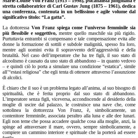
Marie-Louise Von Franz (1915 – 1998), psicanalista junghiana e
stretta collaboratrice di Carl Gustav Jung (1875 – 1961), dedica
una conferenza, contenuta in un bellissimo e agile volume dal
significativo titolo: “La gatta”.
La dottoressa
Von Franz spiega come l’universo femminile sia
più flessibile e soggettivo,
mentre quello maschile sia più rigido.
Purtuttavia entrambi si compensano e tale compensazione evita alle
donne la formazione di sottili e subdole malignità, spesso fra loro,
mentre agli uomini evita il sopravvento dell’aggressività e della
brutalità. Nel caso dell’imperatore che ha tre figli, il suo stato di
alcoolismo è causato da uno stato di abbandono – in quanto vedovo
– e quindi ciò lo porta a simulare una condizione “estatica”, simile
all’“estasi religiosa” che egli tenta di ottenere attraverso l’assunzione
di alcolici.
È chiaro che il suo è un problema legato all’anima, al suo bisogno di
spiritualità, che è ferita proprio dal suo stato di abbandono.
L’imperatore senza figli, viceversa, accondiscende al desiderio della
moglie di uscire dal palazzo, le costruisce una nave che, come
sottolinea la dottorezza Von Franz, è, simbolicamente, un
contenitore femminile, associata peraltro alla luna e alle dee lunari.
Egli non teme che possa accadere qualche cosa alla moglie, anzi, la
spinge ad attraversare il mare, ovvero, sempre simbolicamente, a
compiere un cammino interiore e spirituale che la porterà ad essere
fertile.