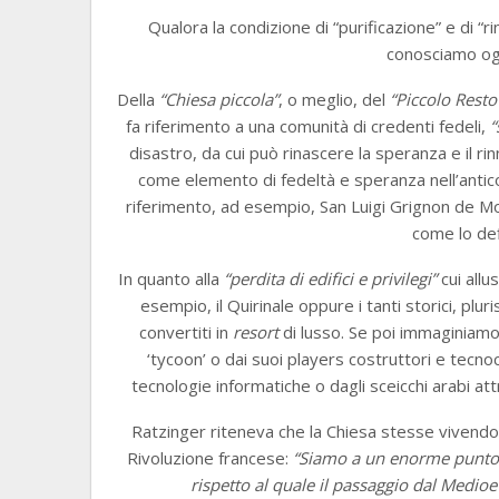
Qualora la condizione di “purificazione” e di “r
conosciamo ogg
Della
“Chiesa piccola”
, o meglio, del
“Piccolo Resto
fa riferimento a una comunità di credenti fedeli,
“
disastro, da cui può rinascere la speranza e il ri
come elemento di fedeltà e speranza nell’antico 
riferimento, ad esempio, San Luigi Grignon de 
come lo def
In quanto alla
“perdita di edifici e privilegi”
cui all
esempio, il Quirinale oppure i tanti storici, plu
convertiti in
resort
di lusso. Se poi immaginiamo 
‘tycoon’ o dai suoi players costruttori e tecno
tecnologie informatiche o dagli sceicchi arabi attr
Ratzinger riteneva che la Chiesa stesse vivendo 
Rivoluzione francese:
“Siamo a un enorme punto 
rispetto al quale il passaggio dal Medio