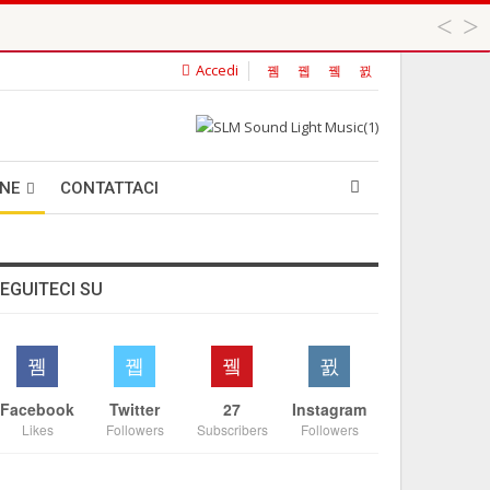
Accedi
 ...
ANE
CONTATTACI
EGUITECI SU
Facebook
Twitter
27
Instagram
Likes
Followers
Subscribers
Followers