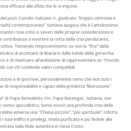
osta efficace alla sfida che le si impone.
del post-Concilio Vaticano II, giudicato
“troppo ottimista e
a realtà contemporanea”
tuttavia auspica che il Cattolicesimo
tante i toni critici e severi delle proprie considerazioni e
a contribuisse a invertire la rotta della crisi perdurante,
truttiva. Temendo l’impoverimento se non la
“fine”
della
ttolica di accettare di liberarsi dalla tutela della gerarchia
tico e di rinunciare all’ambizione di rappresentare un
“mondo
do con chi condivide valori compatibili.
izioni e le ipocrisie, personalmente temo che non tutti i
ne di responsabilità e capaci della predetta “liberazione”.
ezia” di Papa Benedetto XVI. Papa Ratzinger, tuttavia, non
n senso apocalittico, bensì evocò una profonda crisi della
sarebbe emersa una
“Chiesa piccola”
, “
più spirituale”,
ridotta
i i suoi edifici e privilegi, rinata purificata e più fedele alla
entrata sulla fede autentica in Gesù Cristo.