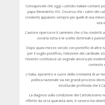
Consapevole che oggi i cattolici italiani contano poc
papa Benedetto XVI. Osserva che i valori dei catt
credenti) appaiono sempre più quelli di una minora
vita 
L’autore ripercorre il cammino che ci ha condotti 
società tutta e le scelte dottrinali e pastor
Dopo quasi mezzo secolo con pontefici di altre naz
per il soglio pontificio, l’elezione del cardinale
l’evento costituisce un segnale ancora più evident
contesto e
L’Italia, epicentro e cuore della cristianità di un 
politica nazionale sia nei grandi processi decis
strutturale profonda che il C
La diagnosi sulla condizione del Cattolicesimo ne
riflette da circa quaranta anni, è severa ma obiett