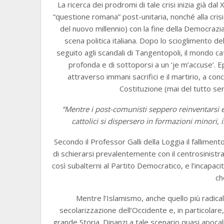
La ricerca dei prodromi di tale crisi inizia già da
“questione romana” post-unitaria, nonché alla crisi 
del nuovo millennio) con la fine della Democrazia
scena politica italiana. Dopo lo scioglimento d
seguito agli scandali di Tangentopoli, il mondo c
profonda e di sottoporsi a un ‘je m’accuse’. E
attraverso immani sacrifici e il martirio, a conc
Costituzione (mai del tutto se
“Mentre i post-comunisti seppero reinventarsi e 
cattolici si dispersero in formazioni minori, 
Secondo il Professor Galli della Loggia il fallimento 
di schierarsi prevalentemente con il centrosinist
così subalterni al Partito Democratico, e l’incapacit
ch
Mentre l’Islamismo, anche quello più radical
secolarizzazione dell’Occidente e, in particolare,
grande Storia. Dinanzi a tale scenario quasi apocal