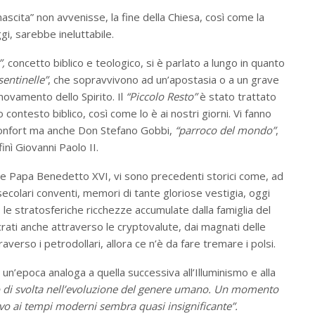
inascita” non avvenisse, la fine della Chiesa, così come la
i, sarebbe ineluttabile.
”,
concetto biblico e teologico, si è parlato a lungo in quanto
sentinelle”
, che sopravvivono ad un’apostasia o a un grave
nnovamento dello Spirito. Il
“Piccolo Resto”
è stato trattato
contesto biblico, così come lo è ai nostri giorni. Vi fanno
Monfort ma anche Don Stefano Gobbi,
“parroco del mondo”
,
inì Giovanni Paolo II.
use Papa Benedetto XVI, vi sono precedenti storici come, ad
risecolari conventi, memori di tante gloriose vestigia, oggi
le stratosferiche ricchezze accumulate dalla famiglia del
crati anche attraverso le cryptovalute, dai magnati delle
averso i petrodollari, allora ce n’è da fare tremare i polsi.
un’epoca analoga a quella successiva all’Illuminismo e alla
di svolta
nell’evoluzione del genere umano. Un momento
evo ai tempi moderni sembra quasi insignificante”.