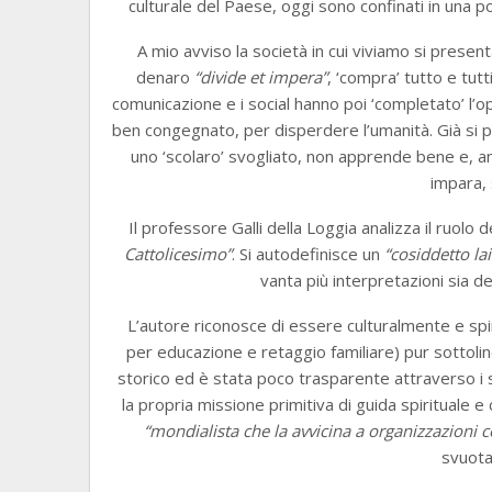
culturale del Paese, oggi sono confinati in una po
A mio avviso la società in cui viviamo si prese
denaro
“divide et impera”
, ‘compra’ tutto e tutt
comunicazione e i social hanno poi ‘completato’ l’
ben congegnato, per disperdere l’umanità. Già si p
uno ‘scolaro’ svogliato, non apprende bene e, an
impara, 
Il professore Galli della Loggia analizza il ruolo
Cattolicesimo”
. Si autodefinisce un
“cosiddetto lai
vanta più interpretazioni sia de
L’autore riconosce di essere culturalmente e spi
per educazione e retaggio familiare) pur sottoline
storico ed è stata poco trasparente attraverso i 
la propria missione primitiva di guida spirituale 
“mondialista che la avvicina a organizzazioni 
svuotat