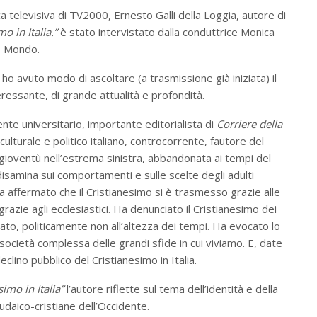
ca televisiva di TV2000, Ernesto Galli della Loggia, autore di
o in Italia.”
è stato intervistato dalla conduttrice Monica
Mondo.
 ho avuto modo di ascoltare (a trasmissione già iniziata) il
essante, di grande attualità e profondità.
ente universitario, importante editorialista di
Corriere della
lturale e politico italiano, controcorrente, fautore del
 gioventù nell’estrema sinistra, abbandonata ai tempi del
isamina sui comportamenti e sulle scelte degli adulti
a affermato che il Cristianesimo si è trasmesso grazie alle
razie agli ecclesiastici. Ha denunciato il Cristianesimo dei
o, politicamente non all’altezza dei tempi. Ha evocato lo
ocietà complessa delle grandi sfide in cui viviamo. E, date
clino pubblico del Cristianesimo in Italia.
simo in Italia”
l’autore riflette sul tema dell’identità e della
giudaico-cristiane dell’Occidente.