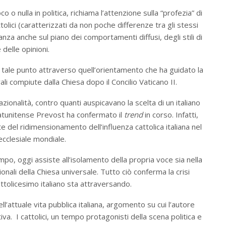
o o nulla in politica, richiama l’attenzione sulla “profezia” di
olici (caratterizzati da non poche differenze tra gli stessi
nza anche sul piano dei comportamenti diffusi, degli stili di
e delle opinioni.
a tale punto attraverso quell’orientamento che ha guidato la
ali compiute dalla Chiesa dopo il Concilio Vaticano II.
ionalità, contro quanti auspicavano la scelta di un italiano
 statunitense Prevost ha confermato il
trend
in corso. Infatti,
e del ridimensionamento dell’influenza cattolica italiana nel
cclesiale mondiale.
tempo, oggi assiste all’isolamento della propria voce sia nella
ionali della Chiesa universale. Tutto ciò conferma la crisi
attolicesimo italiano sta attraversando.
ll’attuale vita pubblica italiana, argomento su cui l’autore
iva. I cattolici, un tempo protagonisti della scena politica e