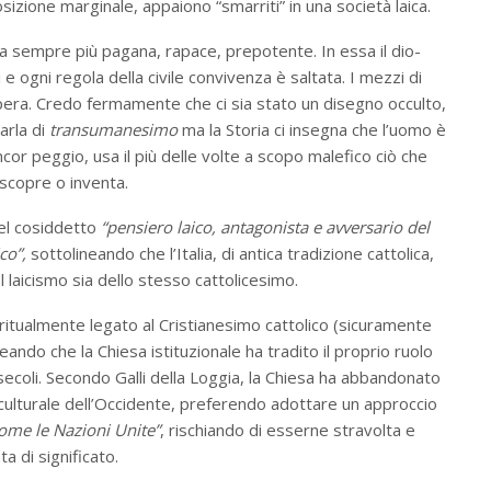
sizione marginale, appaiono “smarriti” in una società laica.
nta sempre più pagana, rapace, prepotente. In essa il dio-
i e ogni regola della civile convivenza è saltata. I mezzi di
opera. Credo fermamente che ci sia stato un disegno occulto,
arla di
transumanesimo
ma la Storia ci insegna che l’uomo è
cor peggio, usa il più delle volte a scopo malefico ciò che
scopre o inventa.
 del cosiddetto
“pensiero laico, antagonista e avversario del
co”,
sottolineando che l’Italia, di antica tradizione cattolica,
l laicismo sia dello stesso cattolicesimo.
ritualmente legato al Cristianesimo cattolico (sicuramente
ando che la Chiesa istituzionale ha tradito il proprio ruolo
secoli. Secondo Galli della Loggia, la Chiesa ha abbandonato
e culturale dell’Occidente, preferendo adottare un approccio
come le Nazioni Unite”
, rischiando di esserne stravolta e
a di significato.