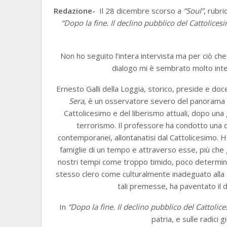
Redazione-
Il 28 dicembre scorso a
“Soul”
, rubri
“Dopo la fine. Il declino pubblico del Cattolicesim
Non ho seguito l’intera intervista ma per ciò che
dialogo mi è sembrato molto inter
Ernesto Galli della Loggia, storico, preside e doc
Sera
, è un osservatore severo del panorama cu
Cattolicesimo e del liberismo attuali, dopo una
terrorismo. Il professore ha condotto una d
contemporanei, allontanatisi dal Cattolicesimo. H
famiglie di un tempo e attraverso esse, più che g
nostri tempi come troppo timido, poco determinat
stesso clero come culturalmente inadeguato alla s
tali premesse, ha paventato il de
In
“Dopo la fine. Il declino pubblico del Cattolice
patria, e sulle radici 