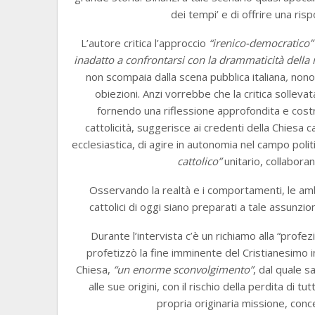
dei tempi’ e di offrire una risp
L’autore critica l’approccio
“irenico-democratico”
inadatto a confrontarsi con la drammaticità dell
non scompaia dalla scena pubblica italiana
,
nonos
obiezioni. Anzi vorrebbe che la critica sollevat
fornendo una riflessione approfondita e cos
cattolicità, suggerisce ai credenti della Chiesa ca
ecclesiastica, di agire in autonomia nel campo poli
cattolico”
unitario, collaboran
Osservando la realtà e i comportamenti, le amb
cattolici di oggi siano preparati a tale assunzio
Durante l’intervista c’è un richiamo alla “prof
profetizzò la fine imminente del Cristianesimo i
Chiesa,
“un enorme sconvolgimento”
, dal quale 
alle sue origini, con il rischio della perdita di tutt
propria originaria missione, conc