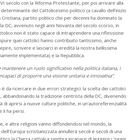
l XVI secolo con la Riforma Protestante, per poi arrivare alla
determinante del Cattolicesimo politico (a cavallo dell’inizio
 Cristiana, partito politico che per decenni ha dominato la
ella DC, avvenuto negli anni Novanta del secolo scorso, in
attolico non è stato capace di intraprendere una riflessione
ppure quei cattolici hanno contribuito tantissimo, anche
epire, scrivere e lasciarci in eredità la nostra bellissima
riamente implementata) e la Repubblica.
mantenere un ruolo significativo nella politica italiana, i
incapaci di proporre una visione unitaria e innovativa”.
è da ricercare in due errori strategici: la scelta dei cattolici
ra, abbandonando la tradizione centrista della DC, divenendo
à di aprirsi a nuove culture politiche, in un’autoreferenzialità
e li ha persi.
e, e altre religioni vanno diffondendosi nel mondo, la
 dell’Europa scristianizzata annullerà secoli e secoli di una
ittico la Chiesa cattolica sembra incapace di leggere i ‘segni