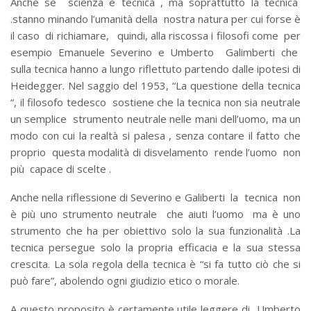
Anche se scienza e tecnica , ma soprattutto la tecnica
.stanno minando l’umanità della nostra natura per cui forse è
il caso di richiamare, quindi, alla riscossa i filosofi come per
esempio Emanuele Severino e Umberto Galimberti che
sulla tecnica hanno a lungo riflettuto partendo dalle ipotesi di
Heidegger. Nel saggio del 1953, “La questione della tecnica
“, il filosofo tedesco sostiene che la tecnica non sia neutrale
un semplice strumento neutrale nelle mani dell’uomo, ma un
modo con cui la realtà si palesa , senza contare il fatto che
proprio questa modalità di disvelamento rende l’uomo non
più capace di scelte .
Anche nella riflessione di Severino e Galiberti la tecnica non
è più uno strumento neutrale che aiuti l’uomo ma è uno
strumento che ha per obiettivo solo la sua funzionalità .La
tecnica persegue solo la propria efficacia e la sua stessa
crescita. La sola regola della tecnica è “si fa tutto ciò che si
può fare”, abolendo ogni giudizio etico o morale.
A questo proposito è certamente utile leggere di Umberto