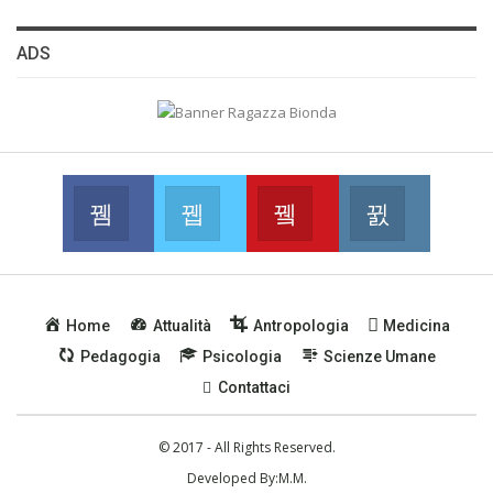
ADS
Facebook
Twitter
Youtube
Instagram
Join us on Facebook
Join us on Twitter
Join us on Youtube
Join us on
Home
Attualità
Antropologia
Medicina
Pedagogia
Psicologia
Scienze Umane
Contattaci
© 2017 - All Rights Reserved.
Developed By:
M.M.