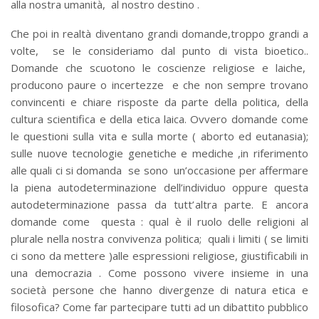
alla nostra umanità, al nostro destino .
Che poi in realtà diventano grandi domande,troppo grandi a
volte, se le consideriamo dal punto di vista bioetico..
Domande che scuotono le coscienze religiose e laiche,
producono paure o incertezze e che non sempre trovano
convincenti e chiare risposte da parte della politica, della
cultura scientifica e della etica laica. Ovvero domande come
le questioni sulla vita e sulla morte ( aborto ed eutanasia);
sulle nuove tecnologie genetiche e mediche ,in riferimento
alle quali ci si domanda se sono un’occasione per affermare
la piena autodeterminazione dell’individuo oppure questa
autodeterminazione passa da tutt’altra parte. E ancora
domande come questa : qual è il ruolo delle religioni al
plurale nella nostra convivenza politica; quali i limiti ( se limiti
ci sono da mettere )alle espressioni religiose, giustificabili in
una democrazia . Come possono vivere insieme in una
società persone che hanno divergenze di natura etica e
filosofica? Come far partecipare tutti ad un dibattito pubblico