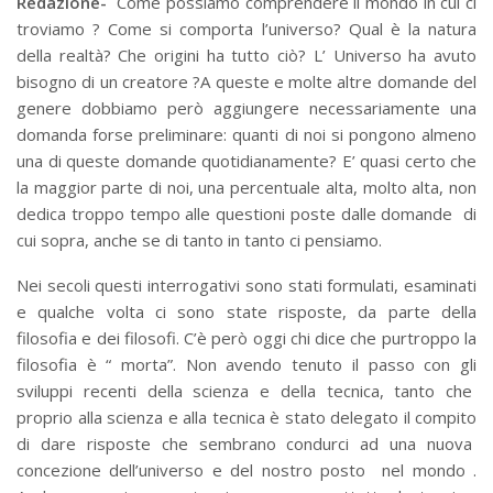
Redazione-
Come possiamo comprendere il mondo in cui ci
troviamo ? Come si comporta l’universo? Qual è la natura
BUSSOLA PSICOLOGICA TRA PROTEZIONE E BUON SENSO
della realtà? Che origini ha tutto ciò? L’ Universo ha avuto
bisogno di un creatore ?A queste e molte altre domande del
IN...
genere dobbiamo però aggiungere necessariamente una
domanda forse preliminare: quanti di noi si pongono almeno
una di queste domande quotidianamente? E’ quasi certo che
la maggior parte di noi, una percentuale alta, molto alta, non
dedica troppo tempo alle questioni poste dalle domande di
cui sopra, anche se di tanto in tanto ci pensiamo.
Nei secoli questi interrogativi sono stati formulati, esaminati
e qualche volta ci sono state risposte, da parte della
filosofia e dei filosofi. C’è però oggi chi dice che purtroppo la
filosofia è “ morta”. Non avendo tenuto il passo con gli
sviluppi recenti della scienza e della tecnica, tanto che
proprio alla scienza e alla tecnica è stato delegato il compito
di dare risposte che sembrano condurci ad una nuova
concezione dell’universo e del nostro posto nel mondo .