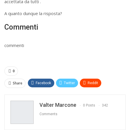
accettata da tutti .
A quanto dunque la risposta?
Commenti
commenti
0
Share
Facebook
Twitter
ReddIt
WhatsApp
Pinterest
E-mail
Valter Marcone
Print
0 Posts
342
Comments