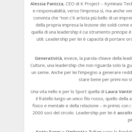
Alessia Panizza
, CEO di K Project – Kyminasi Tec
e responsabilità, verso l’impresa sì, ma anche ver
convinta che “non c’è artista più bello di un imp
della propria impresa la lezione dei soldi come e
quella di una leadership il cui strumento principe è
utili. Leadership per lei è capacità di portare 
Generatività
, invece, la parola-chiave della le
Culture, una leadership che non riguarda solo la gu
un seme. Anche per lei l’impegno a generare reddi
stare bene per primi noi ste
Una vita nello e per lo Sport quella di
Laura Vantin
il fratello lungo un unico filo rosso, quello del
fisico e mentale e della relazione – in primis con i 
2000 soci del circolo. Leadership per lei è
ascolt
pi
Ketty Panni
e
Ombretta Zulian
sono le fondat