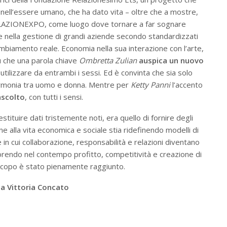
e nell’essere umano, che ha dato vita – oltre che a mostre,
 RELAZIONEXPO, come luogo dove tornare a far sognare
che nella gestione di grandi aziende secondo standardizzati
ambiamento reale. Economia nella sua interazione con l’arte,
iù che una parola chiave
Ombretta Zulian
auspica un nuovo
utilizzare da entrambi i sessi. Ed è convinta che sia solo
 armonia tra uomo e donna. Mentre per
Ketty Panni
l’accento
ascolto
, con tutti i sensi.
estituire dati tristemente noti, era quello di fornire degli
ne alla vita economica e sociale stia ridefinendo modelli di
 in cui collaborazione, responsabilità e relazioni diventano
vorendo nel contempo profitto, competitività e creazione di
 scopo è stato pienamente raggiunto.
ia Vittoria Concato