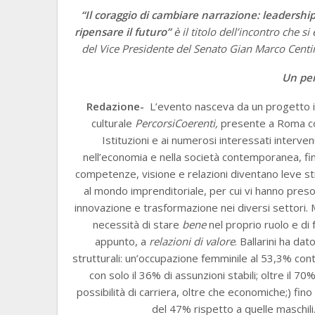
“Il coraggio di cambiare narrazione: leadership
ripensare il futuro”
è il titolo dell’incontro che s
del Vice Presidente del Senato Gian Marco Centin
Un per
Redazione-
L’evento nasceva da un progetto 
culturale
PercorsiCoerenti,
presente a Roma con
Istituzioni e ai numerosi interessati interven
nell’economia e nella società contemporanea, fin
competenze, visione e relazioni diventano leve st
al mondo imprenditoriale, per cui vi hanno preso
innovazione e trasformazione nei diversi settori. 
necessità di stare
bene
nel proprio ruolo e di
appunto, a
relazioni di valore
. Ballarini ha da
strutturali: un’occupazione femminile al 53,3% con
con solo il 36% di assunzioni stabili; oltre il 7
possibilità di carriera, oltre che economiche;) fino 
del 47% rispetto a quelle maschil