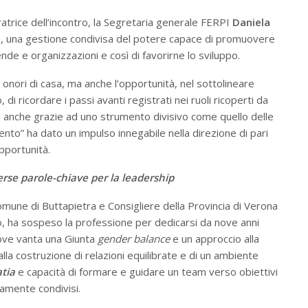
trice dell’incontro, la Segretaria generale FERPI
Daniela
e
, una gestione condivisa del potere capace di promuovere
ende e organizzazioni e così di favorirne lo sviluppo.
li onori di casa, ma anche l’opportunità, nel sottolineare
i ricordare i passi avanti registrati nei ruoli ricoperti da
nte anche grazie ad uno strumento divisivo come quello delle
nto” ha dato un impulso innegabile nella direzione di pari
pportunità.
erse parole-chiave per la leadership
Comune di Buttapietra e Consigliere della Provincia di Verona
o, ha sospeso la professione per dedicarsi da nove anni
ove vanta una Giunta
gender balance
e un approccio alla
lla costruzione di relazioni equilibrate e di un ambiente
tia
e capacità di formare e guidare un team verso obiettivi
amente condivisi.