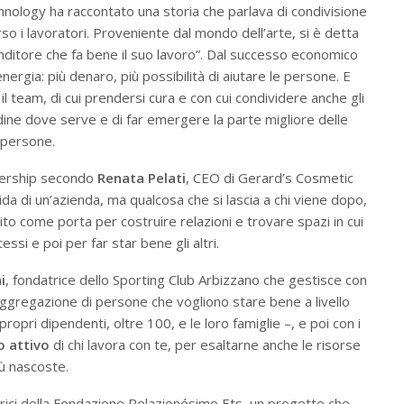
hnology ha raccontato una storia che parlava di condivisione
so i lavoratori. Proveniente dal mondo dell’arte, si è detta
renditore che fa bene il suo lavoro”. Dal successo economico
nergia: più denaro, più possibilità di aiutare le persone. E
 il team, di cui prendersi cura e con cui condividere anche gli
ordine dove serve e di far emergere la parte migliore delle
persone.
adership secondo
Renata Pelati
, CEO di Gerard’s Cosmetic
ida di un’azienda, ma qualcosa che si lascia a chi viene dopo,
to come porta per costruire relazioni e trovare spazi in cui
ssi e poi per far star bene gli altri.
i
, fondatrice dello Sporting Club Arbizzano che gestisce con
la aggregazione di persone che vogliono stare bene a livello
propri dipendenti, oltre 100, e le loro famiglie –, e poi con i
o attivo
di chi lavora con te, per esaltarne anche le risorse
ù nascoste.
rici della Fondazione Relazionésimo Ets, un progetto che