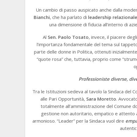
Un cambio di passo auspicato anche dalla modera
Bianchi
, che ha parlato di
leadership relazional
una dimensione di fiducia all’interno di azi
Al
Sen. Paolo Tosato
, invece, il piacere deg
l’importanza fondamentale del tema sul tappeto, d
parte delle donne in Politica, ottenuti inizialme
“quote rosa” che, tuttavia, proprio come “strume
o
Professioniste diverse, div
Tra le Istituzioni sedeva al tavolo la Sindaca del 
alle Pari Opportunità,
Sara Moretto
. Avvocat
totalmente all’amministrazione del Comune d
gestione non autoritario, empatico e attento a
armonioso. “Leader” per la Sindaca vuol dire
empa
autentic