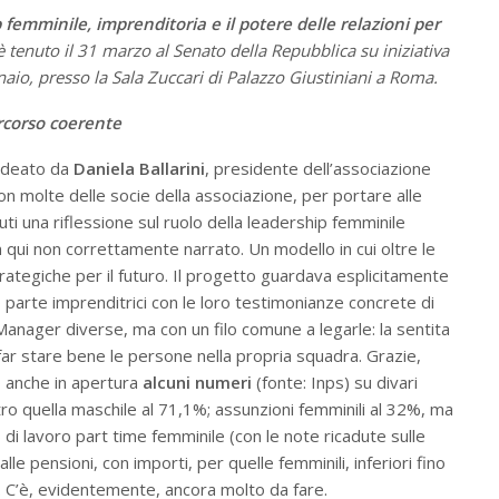
 femminile, imprenditoria e il potere delle relazioni per
i è tenuto il 31 marzo al Senato della Repubblica su iniziativa
aio, presso la Sala Zuccari di Palazzo Giustiniani a Roma.
corso coerente
ideato da
Daniela Ballarini
, presidente dell’associazione
 molte delle socie della associazione, per portare alle
uti una riflessione sul ruolo della leadership femminile
 qui non correttamente narrato. Un modello in cui oltre le
rategiche per il futuro. Il progetto guardava esplicitamente
 parte imprenditrici con le loro testimonianze concrete di
Manager diverse, ma con un filo comune a legarle: la sentita
 far stare bene le persone nella propria squadra. Grazie,
to anche in apertura
alcuni numeri
(fonte: Inps) su divari
tro quella maschile al 71,1%; assunzioni femminili al 32%, ma
0% di lavoro part time femminile (con le note ricadute sulle
alle pensioni, con importi, per quelle femminili, inferiori fino
i. C’è, evidentemente, ancora molto da fare.