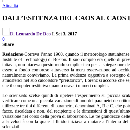
Attualità
DALL’ESITENZA DEL CAOS AL CAOS 
Di
Leonardo De Deo
Il
Set 3, 2017
0
Share
Redazione-
Correva l’anno 1960, quando il meteorologo statunitense 
Institute of Technology) di Boston. Il suo compito era quello di pre
tuttavia, non piaceva questo modo semplicistico per la spiegazione de
essere a fondo compreso attraverso la mera osservazione ad occhio 
naturalmente conviviamo. La prima evidenza oggettiva a sostegno di
atmosferici nel suo calcolatore “preistorico”, Lorenz si accorse che s
che il computer restituiva quando usava i numeri completi.
Lo scienziato scelse quindi di ripetere l’esperimento su piccola scal
verificare come una piccola variazione di uno dei parametri descritt
utilizzare tre tipi differenti di parametri, denominati A, B e C, che pot
facce, riscaldata e non, del recipiente e le dimensioni di quest’ult
variazione nel corso della prova di laboratorio. Le tre grandezze delle
alla velocità con la quale il fluido iniziava a ruotare all’interno del 
scienziati.