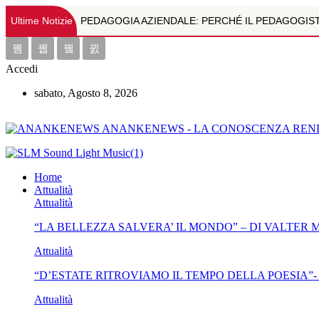
Ultime Notizie
PEDAGOGIA AZIENDALE: PERCHÉ IL PEDAGOGIST
"ECCE HOMO : IL VOLTO DI DIO" - DI VALTER M
Accedi
SQUARCI DI VITA INTELLETTUALE ITALIANA A FI
sabato, Agosto 8, 2026
OLTRE L'IMMAGINE: LA RISONANZA MAGNETICA M
ANANKENEWS - LA CONOSCENZA REND
TEMI VARI DI ASTROLOGIA-DOTT.RE MARCO CAL
PSICOPATOLOGIA DA WEB. IL RUOLO DELLA PREVE
Home
Attualità
Attualità
"LA BELLEZZA SALVERA' IL MONDO" - DI VALTE
“LA BELLEZZA SALVERA’ IL MONDO” – DI VALTER
"D’ESTATE RITROVIAMO IL TEMPO DELLA POESIA
Attualità
SQUARCI DI VITA INTELLETTUALE ITALIANA A FI
“D’ESTATE RITROVIAMO IL TEMPO DELLA POESIA”-
JOELE SEMPLICINO, LA VOCE GIOVANE DELL’IMP
Attualità