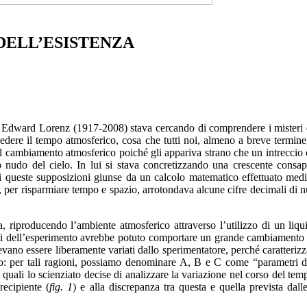
DELL’ESISTENZA
Edward Lorenz (1917-2008) stava cercando di comprendere i misteri del
vedere il tempo atmosferico, cosa che tutti noi, almeno a breve termine
l cambiamento atmosferico poiché gli appariva strano che un intreccio c
nudo del cielo. In lui si stava concretizzando una crescente consap
 queste supposizioni giunse da un calcolo matematico effettuato media
e, per risparmiare tempo e spazio, arrotondava alcune cifre decimali di n
a, riproducendo l’ambiente atmosferico attraverso l’utilizzo di un liqui
ori dell’esperimento avrebbe potuto comportare un grande cambiamento ne
evano essere liberamente variati dallo sperimentatore, perché caratterizzan
imo: per tali ragioni, possiamo denominare A, B e C come “parametri di
 quali lo scienziato decise di analizzare la variazione nel corso del tem
recipiente (
fig. 1
) e alla discrepanza tra questa e quella prevista dall