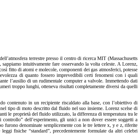
l’atmosfera terrestre presso il centro di ricerca MIT (Massachusetts
, sappiamo intuitivamente fare osservando la volta celeste. A Lorenz,
osì fitto di atomi e molecole, componenti dei gas atmosferici, potesse
evolezza di quanto fossero imprevedibili certi fenomeni con i quali
nte l’ausilio di un rudimentale computer a valvole. Immettendo dati
umeri troppo lunghi, otteneva risultati completamente diversi da quelli
do contenuto in un recipiente riscaldato alla base, con l’obiettivo di
l tipo di moto descritto dal fluido nel suo insieme. Lorenz scelse di
ti le proprietà del fluido utilizzato, la differenza di temperatura tra le
 controllo” dell’esperimento, gli unici a non dover essere soggetti a
po furono denominate semplicemente con le tre lettere x, y e z, riferite
e leggi fisiche “standard”, precedentemente formulate da altri celebri