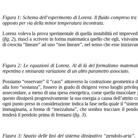
Figura 1: Schema dell’esperimento di Lorenz. Il fluido compreso tra le 
opposto per via della minor temperatura incontrata.
Lorenz voleva la prova sperimentale di quella instabilità ed imprevedi
(
fig. 2
), riuscì a scrivere in forma matematica quello che egli, visivam
di crescita “lineare” ad uno “non lineare”, nel senso che esse iniziav
Figura 2: Le equazioni di Lorenz. Al di là del formalismo matemat
repentina e smisurata variazione di un altro parametro associato.
Possiamo “osservare” il “caos” attraverso la costruzione geometrica di
alla loro “sostanza”, fossero in grado di dirigersi verso luoghi privile
assecondare, a meno di una spesa energetica, come quella muscolare pe
questo dissiperà progressivamente la sua energia a causa dell’attrito c
ogni punto preso in considerazione indica la fase nella quale il “sistem
immaginaria, a forma di “mezzaluna”, che sembra tracciare il pendolo 
tenderà il pendolo prima di fermarsi (
fig. 3
).
Figura 3: Spazio delle fasi del sistema dissipativo “pendolo-aria”. Se