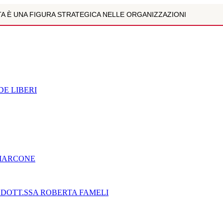
A È UNA FIGURA STRATEGICA NELLE ORGANIZZAZIONI
ARCONE
NE XIX SECOLO CON I ”CLERICI VAGANTES PER UN SELVATICO MA..
ULTIPARAMETRICA È LA NUOVA FRONTIERA DELLA DIAGNOSTICA D
E LIBERI
ZOLI
NZIONE DIGITALE NEI BAMBINI E NEGLI ADOLESCENTI. INTE...
R MARCONE
 MARCONE
"- DOTT.SSA ROBERTA FAMELI
NE XIX SECOLO CON I ”CLERICI VAGANTES PER UN SELVATICO MA..
 DOTT.SSA ROBERTA FAMELI
EGNO CIVILE E SOCIALE