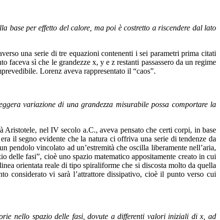
la base per effetto del calore, ma poi è costretto a riscendere dal lato
erso una serie di tre equazioni contenenti i sei parametri prima citati
nto faceva sì che le grandezze x, y e z restanti passassero da un regime
mprevedibile. Lorenz aveva rappresentato il “caos”.
leggera variazione di una grandezza misurabile possa comportare la
 Aristotele, nel IV secolo a.C., aveva pensato che certi corpi, in base
: era il segno evidente che la natura ci offriva una serie di tendenze da
n pendolo vincolato ad un’estremità che oscilla liberamente nell’aria,
azio delle fasi”, cioè uno spazio matematico appositamente creato in cui
inea orientata reale di tipo spiraliforme che si discosta molto da quella
 considerato vi sarà l’attrattore dissipativo, cioè il punto verso cui
e nello spazio delle fasi, dovute a differenti valori iniziali di x, ad