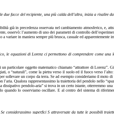
due facce del recipiente, una più calda dell’altra, inizia a risalire dal
bilità già in precedenza osservata nel cambiamento atmosferico, e, attrav
ente, osservò: l’aumento di uno dei parametri di controllo dell’esperime
ano a variare in maniera sempre più brusca, casuale ed apparentemente i
ico, le equazioni di Lorenz ci permettono di comprendere come una 
 un particolare oggetto matematico chiamato “attrattore di Lorenz”. Già
giati, o “naturali”, come la pietra verso il suolo ed il fuoco verso l’alto
r sollevare un corpo da terra. Se ad esempio consideriamo il moto di u
on l’aria. Qualora rappresentassimo la traiettoria del pendolo nello “sp
a dissipativo pendolo-aria” si trova in un certo istante, otterremmo una l
quando lo osserviamo oscillare. E al centro del sistema di riferimento
 considerassimo superfici S attraversate da tutte le possibili traiettori