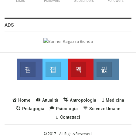
Likes
Followers
Subscribers
Followers
BUSSOLA PSICOLOGICA TRA PROTEZIONE E BUON SENSO
IN...
ADS
Facebook
Twitter
Youtube
Instagram
Join us on Facebook
Join us on Twitter
Join us on Youtube
Join us on
Home
Attualità
Antropologia
Medicina
Pedagogia
Psicologia
Scienze Umane
Contattaci
© 2017 - All Rights Reserved.