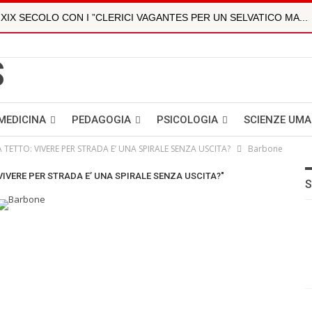
 XIX SECOLO CON I ”CLERICI VAGANTES PER UN SELVATICO MA...
LTIPARAMETRICA È LA NUOVA FRONTIERA DELLA DIAGNOSTICA DI
OLI
ZIONE DIGITALE NEI BAMBINI E NEGLI ADOLESCENTI. INTE...
MEDICINA
PEDAGOGIA
PSICOLOGIA
SCIENZE UM
 MARCONE
A TETTO: VIVERE PER STRADA E’ UNA SPIRALE SENZA USCITA?
Barbone
- DOTT.SSA ROBERTA FAMELI
: VIVERE PER STRADA E’ UNA SPIRALE SENZA USCITA?"
S
 XIX SECOLO CON I ”CLERICI VAGANTES PER UN SELVATICO MA...
GNO CIVILE E SOCIALE
LA BUSSOLA PSICOLOGICA TRA PROTEZIONE E BUON SENSO IN...