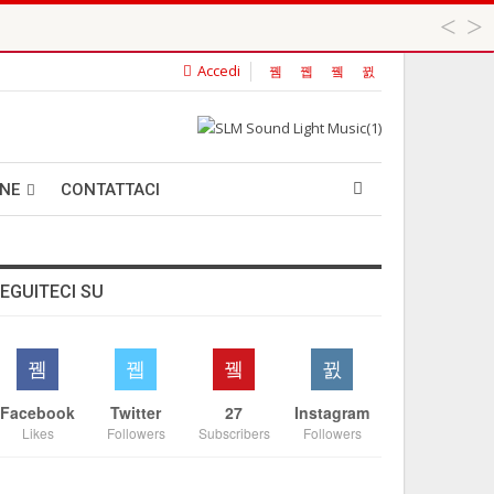
Accedi
 ...
ANE
CONTATTACI
EGUITECI SU
Facebook
Twitter
27
Instagram
Likes
Followers
Subscribers
Followers